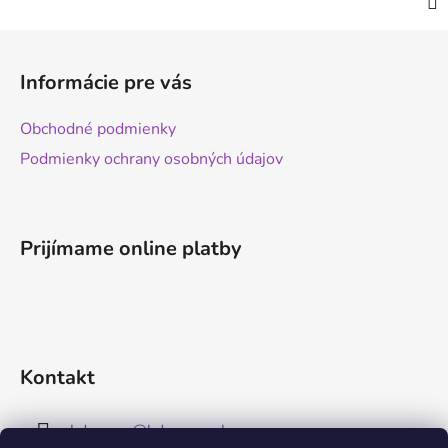
Z
á
Informácie pre vás
p
ä
Obchodné podmienky
t
Podmienky ochrany osobných údajov
i
e
Prijímame online platby
Kontakt
kdreams
@
kdreams.sk