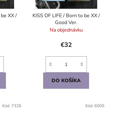
d
u
 be XX /
KISS OF LIFE / Born to be XX /
k
Good Ver.
t
Na objednávku
o
v
€32
DO KOŠÍKA
Kód:
7326
Kód:
6005