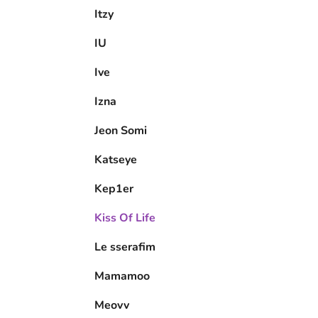
Itzy
IU
Ive
Izna
Jeon Somi
Katseye
Kep1er
Kiss Of Life
Le sserafim
Mamamoo
Meovv