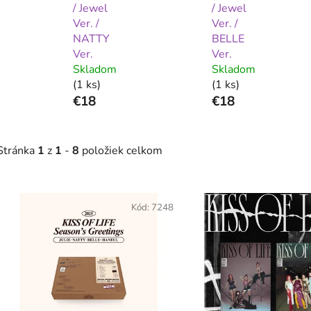
/ Jewel
/ Jewel
Ver. /
Ver. /
NATTY
BELLE
Ver.
Ver.
Skladom
Skladom
(1 ks)
(1 ks)
€18
€18
Stránka
1
z
1
-
8
položiek celkom
V
ý
Kód:
7248
p
s
p
r