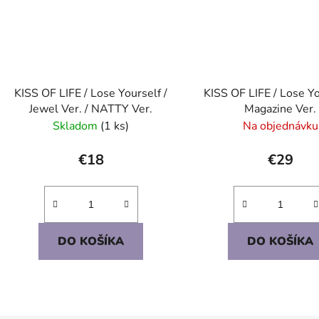
KISS OF LIFE / Lose Yourself /
KISS OF LIFE / Lose Yo
Jewel Ver. / NATTY Ver.
Magazine Ver.
Skladom
(1 ks)
Na objednávku
€18
€29
DO KOŠÍKA
DO KOŠÍKA
O
v