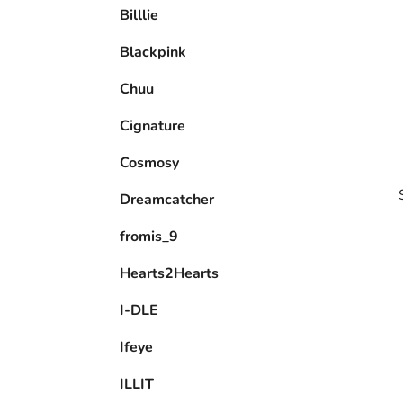
Billlie
l
Blackpink
Chuu
Cignature
Cosmosy
Dreamcatcher
fromis_9
Hearts2Hearts
I-DLE
i
Ifeye
ILLIT