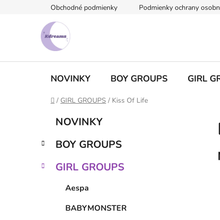
Prejsť
Obchodné podmienky
Podmienky ochrany osobn
na
obsah
NOVINKY
BOY GROUPS
GIRL G
Domov
/
GIRL GROUPS
/
Kiss Of Life
B
K
Preskočiť
NOVINKY
a
kategórie
o
t
č
BOY GROUPS
e
n
g
ý
GIRL GROUPS
ó
p
r
Aespa
i
a
e
n
BABYMONSTER
e