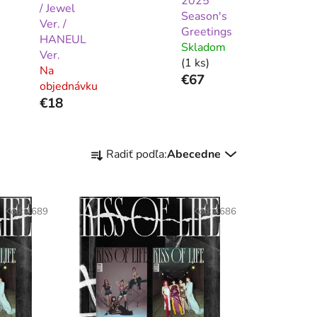
2025
/ Jewel
Season's
Ver. /
Greetings
HANEUL
Skladom
Ver.
(1 ks)
Na
€67
objednávku
€18
R
Radiť podľa:
Abecedne
a
d
e
Kód:
4689
Kód:
4686
n
i
e
p
r
o