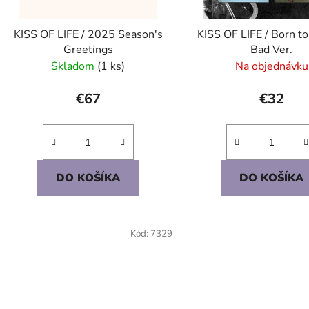
o
d
KISS OF LIFE / 2025 Season's
KISS OF LIFE / Born to
u
Greetings
Bad Ver.
k
Skladom
(1 ks)
Na objednávku
t
o
€67
€32
v
DO KOŠÍKA
DO KOŠÍKA
Kód:
7329