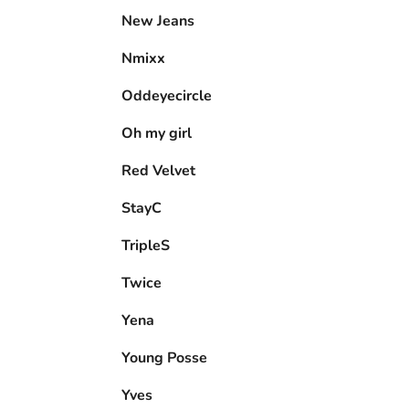
New Jeans
Nmixx
Oddeyecircle
Oh my girl
Red Velvet
StayC
TripleS
Twice
Yena
Young Posse
Yves