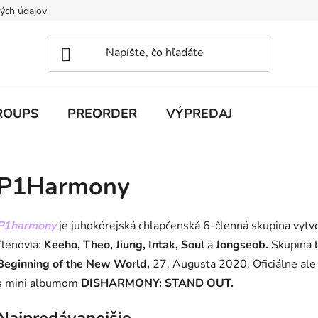
ých údajov
ROUPS
PREORDER
VÝPREDAJ
P1Harmony
P1harmony
je juhokórejská chlapčenská 6-členná skupina vytv
členovia:
Keeho, Theo, Jiung, Intak, Soul
a
Jongseob.
Skupina 
Beginning of the New World,
27. Augusta 2020. Oficiálne ale
s mini albumom
DISHARMONY: STAND OUT.
Najpredávanejšie