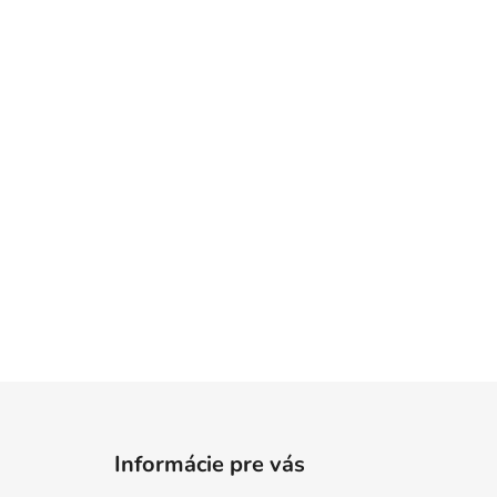
Z
á
Informácie pre vás
p