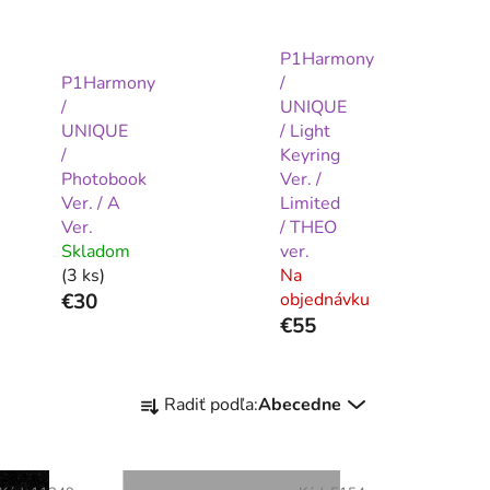
P1Harmony
P1Harmony
/
/
UNIQUE
UNIQUE
/ Light
/
Keyring
Photobook
Ver. /
Ver. / A
Limited
Ver.
/ THEO
Skladom
ver.
(3 ks)
Na
€30
objednávku
€55
R
Radiť podľa:
Abecedne
a
d
e