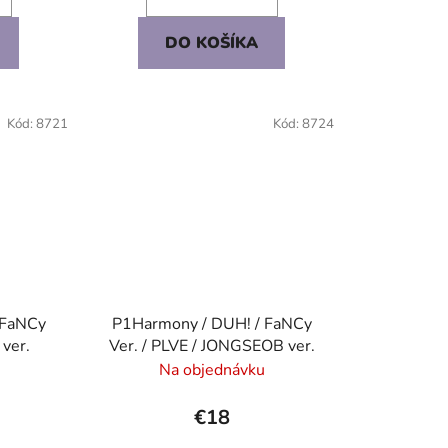
DO KOŠÍKA
Kód:
8721
Kód:
8724
 FaNCy
P1Harmony / DUH! / FaNCy
 ver.
Ver. / PLVE / JONGSEOB ver.
Na objednávku
€18