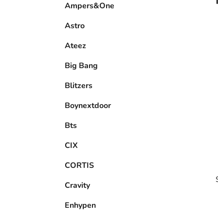
Ampers&One
l
Astro
Ateez
Big Bang
Blitzers
Boynextdoor
Bts
CIX
CORTIS
Cravity
Enhypen