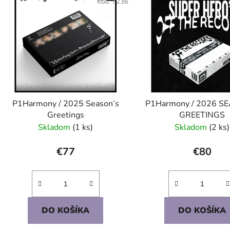
ý
Kód:
7236
p
s
p
r
o
d
P1Harmony / 2025 Season’s
P1Harmony / 2026 S
u
Greetings
GREETINGS
k
Skladom
(1 ks)
Skladom
(2 ks)
t
o
€77
€80
v
DO KOŠÍKA
DO KOŠÍKA