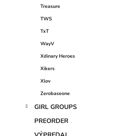
Treasure
TWS
TxT
WayV
Xdinary Heroes
Xikers
Xlov
Zerobaseone
GIRL GROUPS
PREORDER
VÝPREDAJ