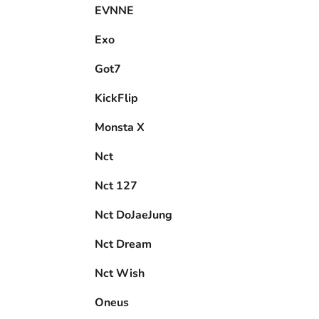
EVNNE
i
Exo
Got7
KickFlip
Monsta X
Nct
Nct 127
Nct DoJaeJung
Nct Dream
Nct Wish
Oneus