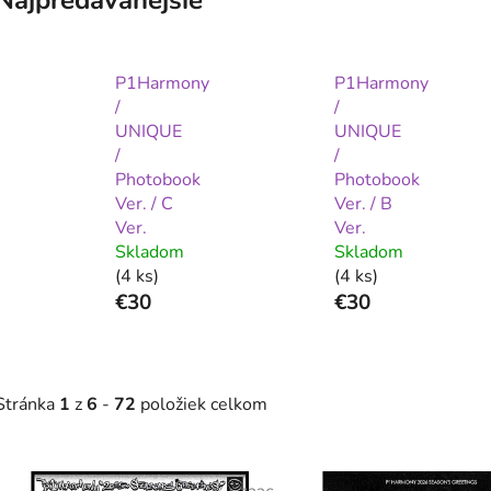
P1Harmony
P1Harmony
/
/
UNIQUE
UNIQUE
/
/
Photobook
Photobook
Ver. / C
Ver. / B
Ver.
Ver.
Skladom
Skladom
(4 ks)
(4 ks)
€30
€30
Stránka
1
z
6
-
72
položiek celkom
V