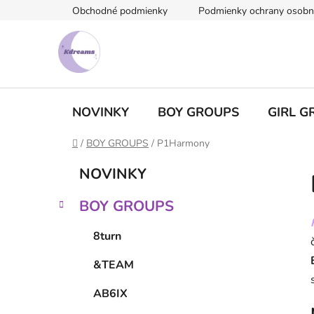
Prejsť
Obchodné podmienky
Podmienky ochrany osobn
na
obsah
NOVINKY
BOY GROUPS
GIRL G
Domov
/
BOY GROUPS
/
P1Harmony
B
K
Preskočiť
NOVINKY
a
kategórie
o
t
č
BOY GROUPS
e
n
g
ý
8turn
ó
p
r
&TEAM
i
a
e
n
AB6IX
e