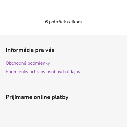
6
položiek celkom
O
v
l
Z
á
á
d
Informácie pre vás
p
a
ä
c
Obchodné podmienky
t
i
Podmienky ochrany osobných údajov
e
i
p
e
r
v
Prijímame online platby
k
y
v
ý
p