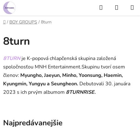
Prejsť
Hľadať
NÁKUP
na
KOŠÍK
obsah
Domov
/
BOY GROUPS
/
8turn
8turn
8TURN
je K-popová chlapčenská skupina založená
spoločnosťou MNH Entertainment.
Skupinu tvorí osem
členov:
Myungho, Jaeyun, Minho, Yoonsung, Haemin,
Kyungmin, Yungyu a Seungheon.
Debutovali 30. januára
2023 s ich prvým albumom
8TURNRISE.
Najpredávanejšie