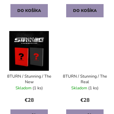
o
DO KOŠÍKA
DO KOŠÍKA
v
8TURN / Stunning / The
8TURN / Stunning / The
New
Real
Skladom
(1 ks)
Skladom
(1 ks)
€28
€28