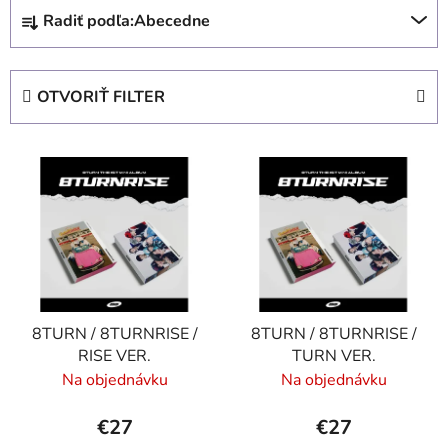
R
Radiť podľa:
Abecedne
a
d
e
OTVORIŤ FILTER
n
i
V
e
ý
p
p
r
i
o
s
d
p
u
r
k
8TURN / 8TURNRISE /
8TURN / 8TURNRISE /
o
t
RISE VER.
TURN VER.
d
o
Na objednávku
Na objednávku
u
v
k
€27
€27
t