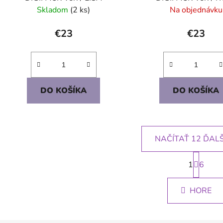
Skladom
(2 ks)
Na objednávku
€23
€23
DO KOŠÍKA
DO KOŠÍKA
NAČÍTAŤ 12 ĎAL
S
1
t
6
O
r
v
á
l
HORE
n
á
k
d
o
v