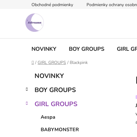
Prejsť
Obchodné podmienky
Podmienky ochrany osobn
na
obsah
NOVINKY
BOY GROUPS
GIRL G
Domov
/
GIRL GROUPS
/
Blackpink
B
K
Preskočiť
NOVINKY
a
kategórie
o
t
č
BOY GROUPS
e
n
g
ý
GIRL GROUPS
ó
p
r
Aespa
i
a
e
n
BABYMONSTER
e