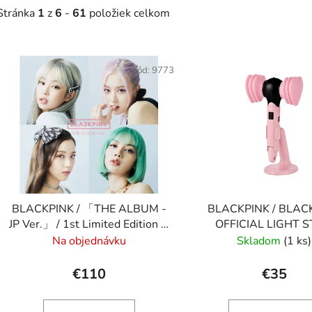
Stránka
1
z
6
-
61
položiek celkom
V
ý
Kód:
9773
p
s
p
r
o
d
BLACKPINK / 「THE ALBUM -
BLACKPINK / BLAC
u
JP Ver.」 / 1st Limited Edition A
OFFICIAL LIGHT S
k
Ver.
SPECIAL EDITION CUS
Na objednávku
Skladom
(1 ks)
t
o
€110
€35
v