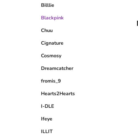
Billlie
l
Blackpink
Chuu
Cignature
Cosmosy
Dreamcatcher
fromis_9
Hearts2Hearts
I-DLE
Ifeye
ILLIT