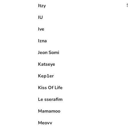
Itzy
IU
Ive
Izna
i
Jeon Somi
Katseye
Kep1er
Kiss Of Life
Le sserafim
Mamamoo
Meovv