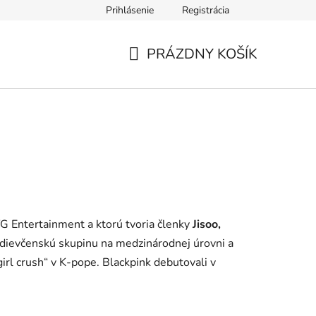
Prihlásenie
Registrácia
PRÁZDNY KOŠÍK
NÁKUPNÝ
KOŠÍK
YG Entertainment a ktorú tvoria členky
Jisoo,
dievčenskú skupinu na medzinárodnej úrovni a
irl crush“ v K-pope. Blackpink debutovali v