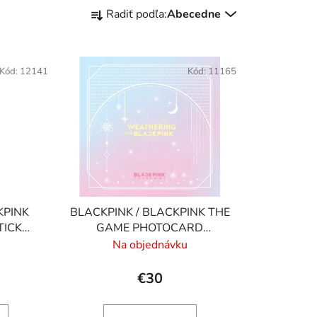
R
Radiť podľa:
Abecedne
a
d
e
Kód:
12141
Kód:
11165
n
i
e
p
r
o
d
u
KPINK
BLACKPINK / BLACKPINK THE
k
TICK
GAME PHOTOCARD
t
TOM KIT
COLLECTION / WEATHERING
Na objednávku
o
WITH BLACKPINK
v
€30