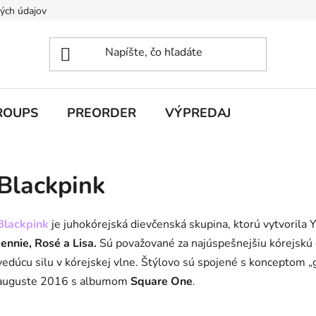
ých údajov
ROUPS
PREORDER
VÝPREDAJ
Blackpink
Blackpink
je juhokórejská dievčenská skupina, ktorú vytvorila 
Jennie, Rosé a Lisa.
Sú považované za najúspešnejšiu kórejskú 
vedúcu silu v kórejskej vlne. Štýlovo sú spojené s konceptom „g
auguste 2016 s albumom
Square One
.