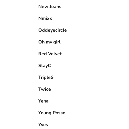
New Jeans
Nmixx
Oddeyecircle
Oh my girl
Red Velvet
StayC
TripleS
Twice
Yena
Young Posse
Yves