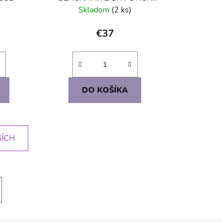
COVER / BLACK
Skladom
(2 ks)
€37
DO KOŠÍKA
ŠÍCH