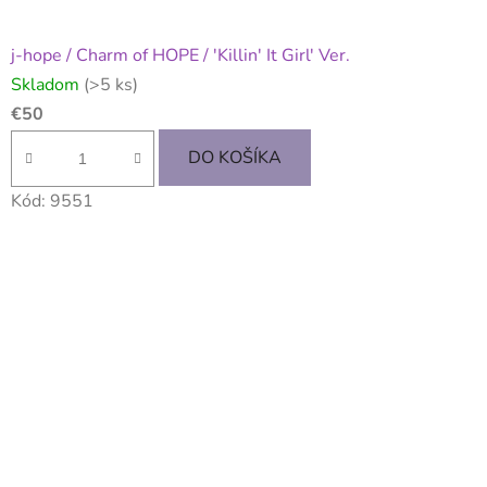
j-hope / Charm of HOPE / 'Killin' It Girl' Ver.
Skladom
(>5 ks)
€50
DO KOŠÍKA
Kód:
9551