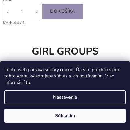
DO KOŠÍKA
Kód:
4471
GIRL GROUPS
Tento web používa súbory cookie. Ďalším prechádzaním
tohto webu vyjadrujete súhlas s ich používaním. Viac
informácií
tu
.
Nastavenie
Súhlasím