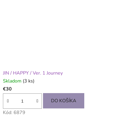
o
m
o
b
c
h
o
JIN / HAPPY / Ver. 1 Journey
Skladom
(3 ks)
d
€30
e
DO KOŠÍKA
Kód:
6879