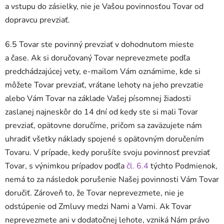
a vstupu do zásielky, nie je Vašou povinnosťou Tovar od
dopravcu prevziať.
6.5 Tovar ste povinný prevziať v dohodnutom mieste
a čase. Ak si doručovaný Tovar neprevezmete podľa
predchádzajúcej vety, e-mailom Vám oznámime, kde si
môžete Tovar prevziať, vrátane lehoty na jeho prevzatie
alebo Vám Tovar na základe Vašej písomnej žiadosti
zaslanej najneskôr do 14 dní od kedy ste si mali Tovar
prevziať, opätovne doručíme, pričom sa zaväzujete nám
uhradiť všetky náklady spojené s opätovným doručením
Tovaru. V prípade, kedy porušíte svoju povinnosť prevziať
Tovar, s výnimkou prípadov podľa
čl. 6.4
týchto Podmienok,
nemá to za následok porušenie Našej povinnosti Vám Tovar
doručiť. Zároveň to, že Tovar neprevezmete, nie je
odstúpenie od Zmluvy medzi Nami a Vami. Ak Tovar
neprevezmete ani v dodatočnej lehote, vzniká Nám právo