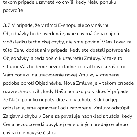
takom prípade uzavretá vo chvíli, kedy Našu ponuku
potvrdíte.
3.7 V prípade, že v rámci E-shopu alebo v návrhu
Objednávky bude uvedená zjavne chybná Cena najmä
v dôsledku technickej chyby, nie sme povinní Vám Tovar za
túto Cenu dodať ani v prípade, kedy ste dostali potvrdenie
Objednávky, a teda došlo k uzavretiu Zmluvy. V takejto
situácii Vás budeme bezodkladne kontaktovať a zašleme
Vám ponuku na uzatvorenie novej Zmluvy v zmenenej
podobe oproti Objednávke. Nová Zmluva je v takom prípade
uzavretá vo chvíli, kedy Našu ponuku potvrdíte. V prípade,
že Našu ponuku nepotvrdíte ani v lehote 3 dní od jej
odoslania, sme oprávnení od uzatvorenej Zmluvy odstúpiť.
Za zjavnú chybu v Cene sa považuje napríklad situácia, kedy
Cena nezodpovedá obvyklej cene u iných predajcov alebo
chýba či je navyše číslica.