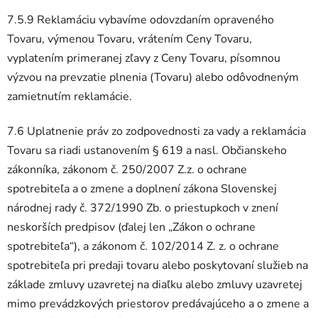
7.5.9 Reklamáciu vybavíme odovzdaním opraveného
Tovaru, výmenou Tovaru, vrátením Ceny Tovaru,
vyplatením primeranej zľavy z Ceny Tovaru, písomnou
výzvou na prevzatie plnenia (Tovaru) alebo odôvodneným
zamietnutím reklamácie.
7.6 Uplatnenie práv zo zodpovednosti za vady a reklamácia
Tovaru sa riadi ustanovením § 619 a nasl. Občianskeho
zákonníka, zákonom č. 250/2007 Z.z. o ochrane
spotrebiteľa a o zmene a doplnení zákona Slovenskej
národnej rady č. 372/1990 Zb. o priestupkoch v znení
neskorších predpisov (ďalej len „Zákon o ochrane
spotrebiteľa“), a zákonom č. 102/2014 Z. z. o ochrane
spotrebiteľa pri predaji tovaru alebo poskytovaní služieb na
základe zmluvy uzavretej na diaľku alebo zmluvy uzavretej
mimo prevádzkových priestorov predávajúceho a o zmene a