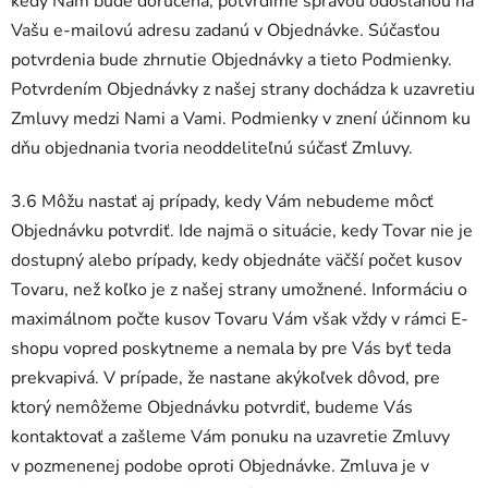
kedy Nám bude doručená, potvrdíme správou odoslanou na
Vašu e-mailovú adresu zadanú v Objednávke. Súčasťou
potvrdenia bude zhrnutie Objednávky a tieto Podmienky.
Potvrdením Objednávky z našej strany dochádza k uzavretiu
Zmluvy medzi Nami a Vami. Podmienky v znení účinnom ku
dňu objednania tvoria neoddeliteľnú súčasť Zmluvy.
3.6 Môžu nastať aj prípady, kedy Vám nebudeme môcť
Objednávku potvrdiť. Ide najmä o situácie, kedy Tovar nie je
dostupný alebo prípady, kedy objednáte väčší počet kusov
Tovaru, než koľko je z našej strany umožnené. Informáciu o
maximálnom počte kusov Tovaru Vám však vždy v rámci E-
shopu vopred poskytneme a nemala by pre Vás byť teda
prekvapivá. V prípade, že nastane akýkoľvek dôvod, pre
ktorý nemôžeme Objednávku potvrdiť, budeme Vás
kontaktovať a zašleme Vám ponuku na uzavretie Zmluvy
v pozmenenej podobe oproti Objednávke. Zmluva je v