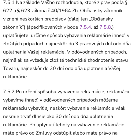
7.5.1 Na základe Vášho rozhodnutia, ktoré z práv podľa §
622 a § 623 zákona č.40/1964 Zb. Občiansky zákonník
v znení neskorších predpisov (ďalej len „Občiansky
zákonník“) (špecifikovaných v bode
7.5.4
. až
7.5.8
.)
uplatňujete, určíme spôsob vybavenia reklamácie ihneď, v
zložitých prípadoch najneskôr do 3 pracovných dní odo dňa
uplatnenia Vašej reklamácie. V odôvodnených prípadoch,
najmä ak sa vyžaduje zložité technické zhodnotenie stavu
Tovaru, najneskôr do 30 dní odo dňa uplatnenia Vašej
reklamácie.
7.5.2 Po určení spôsobu vybavenia reklamácie, reklamáciu
vybavíme ihneď, v odôvodnených prípadoch môžeme
reklamáciu vybaviť aj neskôr; vybavenie reklamácie však
nesmie trvať dlhšie ako 30 dní odo dňa uplatnenia
reklamácie. Po uplynutí lehoty na vybavenie reklamácie
máte právo od Zmluvy odstúpiť alebo máte právo na