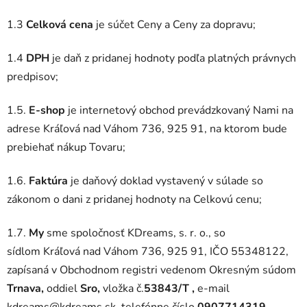
1.3
Celková cena
je súčet Ceny a Ceny za dopravu;
1.4
DPH
je daň z pridanej hodnoty podľa platných právnych
predpisov;
1.5.
E-shop
je internetový obchod prevádzkovaný Nami na
adrese Kráľová nad Váhom 736, 925 91, na ktorom bude
prebiehať nákup Tovaru;
1.6.
Faktúra
je daňový doklad vystavený v súlade so
zákonom o dani z pridanej hodnoty na Celkovú cenu;
1.7.
My
sme spoločnosť KDreams, s. r. o., so
sídlom
Kráľová nad Váhom 736,
925 91
, IČO 55348122,
zapísaná v Obchodnom registri vedenom Okresným súdom
Trnava,
oddiel
Sro,
vložka č.
53843/T
,
e-mail
kdreams@kdreams.sk, telefónne číslo
0907714319
,