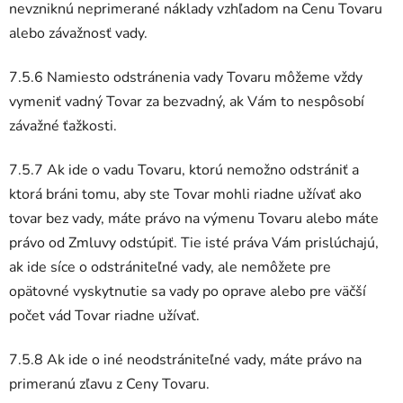
nevzniknú neprimerané náklady vzhľadom na Cenu Tovaru
alebo závažnosť vady.
7.5.6 Namiesto odstránenia vady Tovaru môžeme vždy
vymeniť vadný Tovar za bezvadný, ak Vám to nespôsobí
závažné ťažkosti.
7.5.7 Ak ide o vadu Tovaru, ktorú nemožno odstrániť a
ktorá bráni tomu, aby ste Tovar mohli riadne užívať ako
tovar bez vady, máte právo na výmenu Tovaru alebo máte
právo od Zmluvy odstúpiť. Tie isté práva Vám prislúchajú,
ak ide síce o odstrániteľné vady, ale nemôžete pre
opätovné vyskytnutie sa vady po oprave alebo pre väčší
počet vád Tovar riadne užívať.
7.5.8 Ak ide o iné neodstrániteľné vady, máte právo na
primeranú zľavu z Ceny Tovaru.