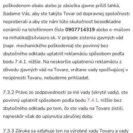
poškodenom obale alebo je zásielka zjavne príliš ľahká,
žiadame Vás, aby ste takýto Tovar od dopravnej spoločnosti
nepreberali a aby ste nám túto skutočnosť bezodkladne
oznámili na telefónnom čísle
0907714319
alebo e-mailom
na mihalika@silviasro.sk
.
V prípade zistenia zjavných vád
(napr. mechanického poškodenia) ste povinný bez
zbytočného odkladu uplatniť reklamáciu spôsobom podľa
bodu 7.4.1. nižšie. Na neskoršie uplatnenú reklamáciu z
dôvodu zjavných vád na Tovare, vrátane vady spočívajúcej v
neúplnosti Tovaru, nebudeme prihliadať.
7.3.2 Právo zo zodpovednosti za iné vady (skryté vady), ste
povinný uplatniť spôsobom podľa bodu
7.4.1
. nižšie bez
zbytočného odkladu po tom, čo ste vadu na Tovare zistili,
najneskôr však do uplynutia záručnej doby.
7.3.3 Záruka sa vzťahuje len na výrobné vady Tovaru a vady