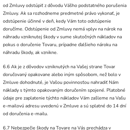
od Zmluvy odstúpiť z dôvodu Vášho podstatného porušenia
Zmluvy. Ak sa rozhodneme predmetné právo vykonať, je
odstúpenie účinné v deň, kedy Vám toto odstúpenie
doručíme. Odstúpenie od Zmluvy nemá vplyv na nárok na
náhradu vzniknutej škody v sume skutočných nákladov na
pokus o doručenie Tovaru, prípadne ďalšieho nároku na
náhradu škody, ak vznikne.
6.6 Ak je z dôvodov vzniknutých na Vašej strane Tovar
doručovaný opakovane alebo iným spôsobom, než bolo v
Zmluve dohodnuté, je Vašou povinnosťou nahradiť Nám
náklady s týmto opakovaným doručením spojené. Platobné
údaje pre zaplatenie týchto nákladov Vám zašleme na Vašu
e-mailovú adresu uvedenú v Zmluve a sú splatné do 14 dní
od doručenia e-mailu.
6.7 Nebezpečie škody na Tovare na Vás prechádza v