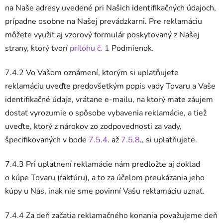
na Naše adresy uvedené pri Našich identifikačných údajoch,
prípadne osobne na Našej prevádzkarni. Pre reklamáciu
môžete využiť aj vzorový formulár poskytovaný z Našej
strany, ktorý tvorí
prílohu č. 1
Podmienok.
7.4.2 Vo Vašom oznámení, ktorým si uplatňujete
reklamáciu uveďte predovšetkým popis vady Tovaru a Vaše
identifikačné údaje, vrátane e-mailu, na ktorý mate záujem
dostať vyrozumie o spôsobe vybavenia reklamácie, a tiež
uveďte, ktorý z nárokov zo zodpovednosti za vady,
špecifikovaných v bode
7.5.4
. až
7.5.8
., si uplatňujete.
7.4.3 Pri uplatnení reklamácie nám predložte aj doklad
o kúpe Tovaru (faktúru), a to za účelom preukázania jeho
kúpy u Nás, inak nie sme povinní Vašu reklamáciu uznať.
7.4.4 Za deň začatia reklamačného konania považujeme deň