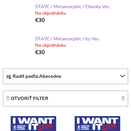
STAYC / Metamorphic / Cheeky Ver.
Na objednávku
€30
STAYC / Metamorphic / Icy Ver.
Na objednávku
€30
R
Radiť podľa:
Abecedne
a
d
e
OTVORIŤ FILTER
n
i
V
e
ý
p