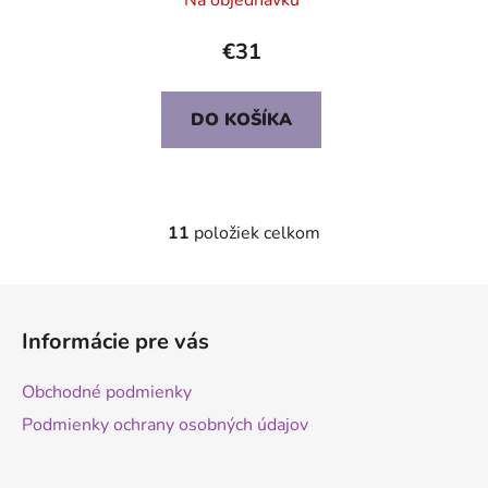
Na objednávku
€31
DO KOŠÍKA
11
položiek celkom
O
v
l
Z
á
á
d
Informácie pre vás
p
a
ä
c
Obchodné podmienky
t
i
Podmienky ochrany osobných údajov
e
i
p
e
r