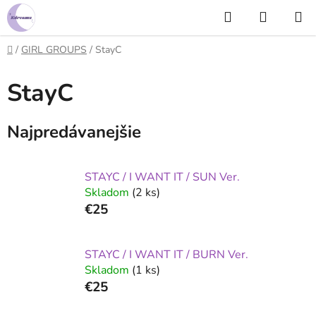
Prejsť
Hľadať
NÁKUP
na
KOŠÍK
obsah
Domov
/
GIRL GROUPS
/
StayC
StayC
Najpredávanejšie
STAYC / I WANT IT / SUN Ver.
Skladom
(2 ks)
€25
STAYC / I WANT IT / BURN Ver.
Skladom
(1 ks)
€25