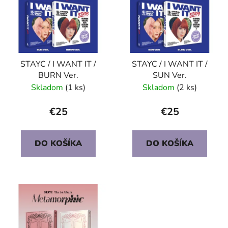
p
r
i
o
s
d
p
u
r
k
STAYC / I WANT IT /
STAYC / I WANT IT /
o
t
BURN Ver.
SUN Ver.
d
o
Skladom
(1 ks)
Skladom
(2 ks)
u
v
k
€25
€25
t
o
DO KOŠÍKA
DO KOŠÍKA
v