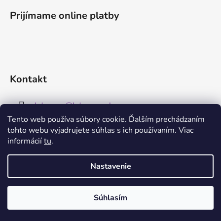
v
Prijímame online platby
k
y
v
ý
p
i
Kontakt
s
u
kdreams
@
kdreams.sk
Tento web používa súbory cookie. Ďalším prechádzaním
+421 904 947 852
tohto webu vyjadrujete súhlas s ich používaním. Viac
informácií
tu
.
Nastavenie
Súhlasím
Vytvoril Shoptet
Copyright 2026
KDreams
. Všetky práva vyhradené.