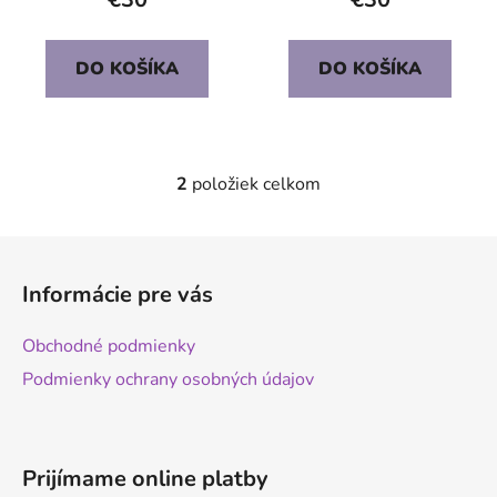
t
o
DO KOŠÍKA
DO KOŠÍKA
v
2
položiek celkom
O
v
l
Z
á
á
d
Informácie pre vás
p
a
ä
c
Obchodné podmienky
t
i
Podmienky ochrany osobných údajov
e
i
p
e
r
v
Prijímame online platby
k