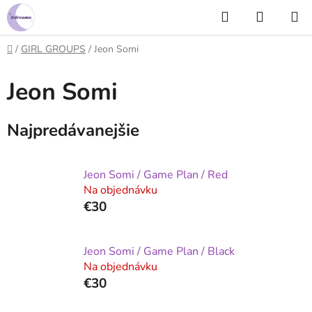
Prejsť
Hľadať
NÁKUP
na
KOŠÍK
obsah
Domov
/
GIRL GROUPS
/
Jeon Somi
Jeon Somi
Najpredávanejšie
Jeon Somi / Game Plan / Red
Na objednávku
€30
Jeon Somi / Game Plan / Black
Na objednávku
€30