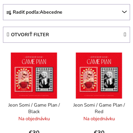
R
Radiť podľa:
Abecedne
a
d
e
OTVORIŤ FILTER
n
i
V
e
ý
p
p
r
i
o
s
d
p
u
r
k
Jeon Somi / Game Plan /
Jeon Somi / Game Plan /
o
t
Black
Red
d
o
Na objednávku
Na objednávku
u
v
k
€30
€30