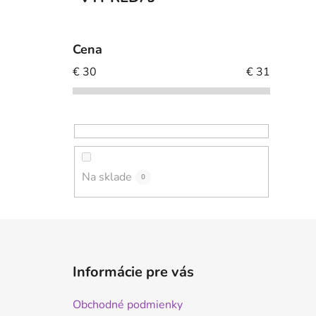
Cena
€
30
€
31
Na sklade
0
Z
á
Informácie pre vás
p
ä
Obchodné podmienky