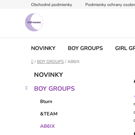
Prejsť
Obchodné podmienky
Podmienky ochrany osobn
na
obsah
NOVINKY
BOY GROUPS
GIRL G
Domov
/
BOY GROUPS
/
AB6IX
B
K
Preskočiť
NOVINKY
a
kategórie
o
t
č
BOY GROUPS
e
n
g
ý
8turn
ó
p
r
&TEAM
i
a
e
n
AB6IX
e