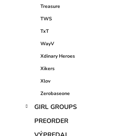
Treasure
TWS
TxT
WayV
Xdinary Heroes
Xikers
Xlov
Zerobaseone
GIRL GROUPS
PREORDER
VÝPREDAJ