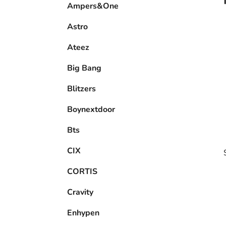
Ampers&One
l
Astro
Ateez
Big Bang
Blitzers
Boynextdoor
Bts
CIX
CORTIS
Cravity
Enhypen
i