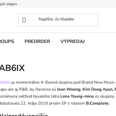
ých údajov
ROUPS
PREORDER
VÝPREDAJ
AB6IX
Ab6ix
je momentálne 4-členná skupina pod Brand New Music en
rapu ale aj R&B. Jej členovia sú
Jeon Woong, Kim Dong-hyun, P
oznámený odchod bývalého lídra
Lima Young-mina
zo skupiny.
debutovala 22. mája 2019 prvým EP s názvom
B:Complete.
Najpredávanejšie