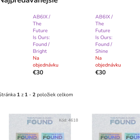
AB6IX /
AB6IX /
The
The
Future
Future
Is Ours:
Is Ours:
Found /
Found /
Bright
Shine
Na
Na
objednávku
objednávku
€30
€30
Stránka
1
z
1
-
2
položiek celkom
V
ý
Kód:
4618
p