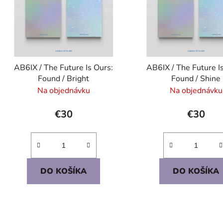
s
p
r
o
d
AB6IX / The Future Is Ours:
AB6IX / The Future I
u
Found / Bright
Found / Shine
k
Na objednávku
Na objednávku
t
o
€30
€30
v
DO KOŠÍKA
DO KOŠÍKA
O
v