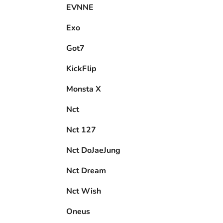
EVNNE
Exo
Got7
KickFlip
Monsta X
Nct
Nct 127
Nct DoJaeJung
Nct Dream
Nct Wish
Oneus