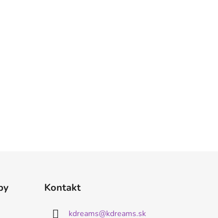
by
Kontakt
kdreams
@
kdreams.sk