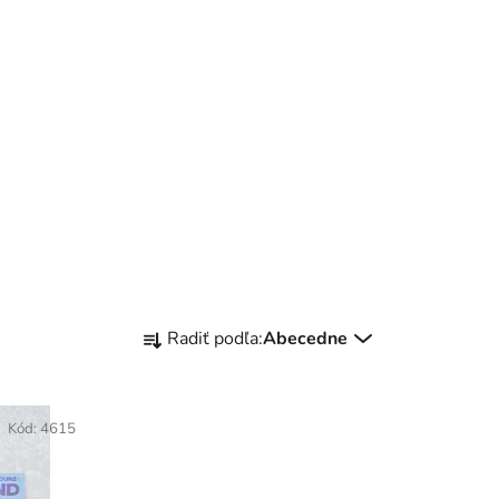
R
Radiť podľa:
Abecedne
a
d
e
Kód:
4615
n
i
e