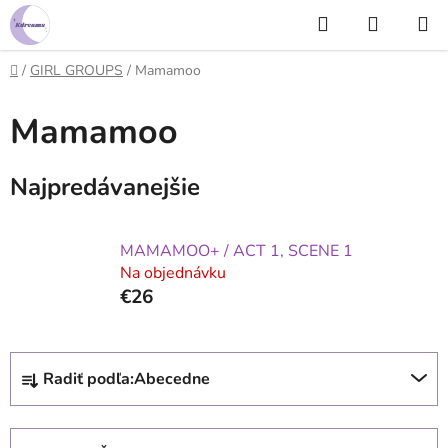
Prejsť
Hľadať
NÁKUP
na
KOŠÍK
obsah
Domov
/
GIRL GROUPS
/
Mamamoo
Mamamoo
Najpredávanejšie
MAMAMOO+ / ACT 1, SCENE 1
Na objednávku
€26
R
Radiť podľa:
Abecedne
a
d
e