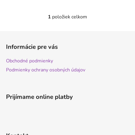
1
položiek celkom
O
v
l
Z
á
á
d
Informácie pre vás
p
a
ä
c
Obchodné podmienky
t
i
Podmienky ochrany osobných údajov
e
i
p
e
r
v
Prijímame online platby
k
y
v
ý
p
i