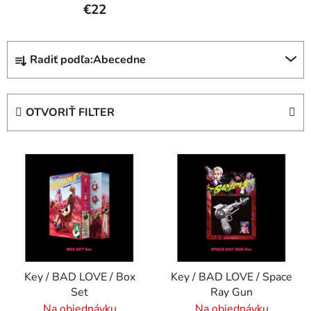
€22
R
Radiť podľa:
Abecedne
a
d
e
OTVORIŤ FILTER
n
i
V
e
ý
p
p
r
i
o
s
d
p
u
r
k
Key / BAD LOVE / Box
Key / BAD LOVE / Space
o
t
Set
Ray Gun
d
o
Na objednávku
Na objednávku