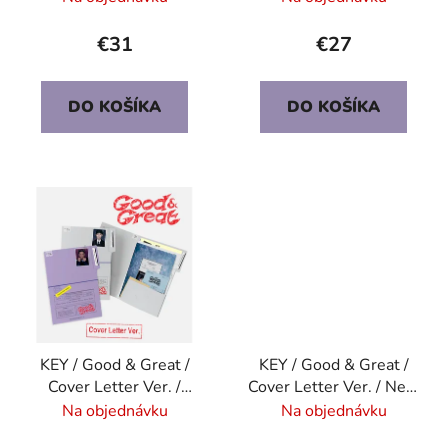
u
v
k
€31
€27
t
o
DO KOŠÍKA
DO KOŠÍKA
v
KEY / Good & Great /
KEY / Good & Great /
Cover Letter Ver. /
Cover Letter Ver. / Neat
Dynamic Ver.
Ver.
Na objednávku
Na objednávku