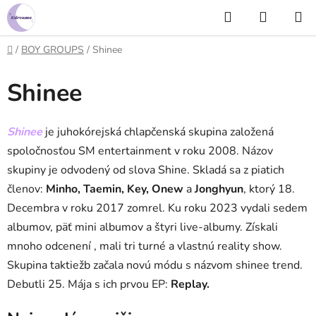
Prejsť
Hľadať
NÁKUP
na
KOŠÍK
obsah
Domov
/
BOY GROUPS
/
Shinee
Shinee
Shinee
je juhokórejská chlapčenská skupina založená
spoločnosťou SM entertainment v roku 2008. Názov
skupiny je odvodený od slova Shine. Skladá sa z piatich
členov:
Minho, Taemin, Key, Onew
a
Jonghyun
, ktorý 18.
Decembra v roku 2017 zomrel. Ku roku 2023 vydali sedem
albumov, päť mini albumov a štyri live-albumy. Získali
mnoho odcenení , mali tri turné a vlastnú reality show.
Skupina taktiežb začala novú módu s názvom shinee trend.
Debutli 25. Mája s ich prvou EP:
Replay.