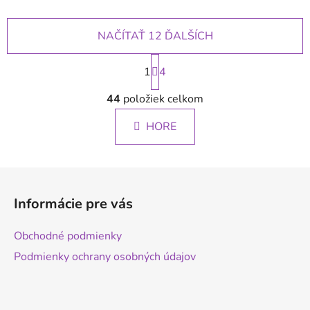
NAČÍTAŤ 12 ĎALŠÍCH
S
1
t
4
r
O
á
44
položiek celkom
v
n
l
k
HORE
á
o
d
v
a
a
Z
c
n
á
i
i
Informácie pre vás
e
e
p
p
ä
Obchodné podmienky
r
t
v
Podmienky ochrany osobných údajov
i
k
e
y
v