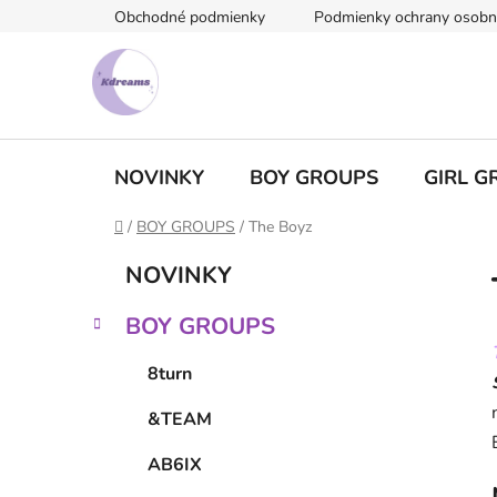
Prejsť
Obchodné podmienky
Podmienky ochrany osobn
na
obsah
NOVINKY
BOY GROUPS
GIRL G
Domov
/
BOY GROUPS
/
The Boyz
B
K
Preskočiť
NOVINKY
a
kategórie
o
t
č
BOY GROUPS
e
n
g
ý
8turn
ó
p
r
&TEAM
i
a
e
n
AB6IX
e