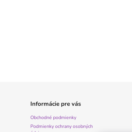
Z
á
Informácie pre vás
p
ä
Obchodné podmienky
t
Podmienky ochrany osobných
i