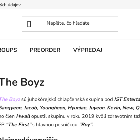
ých údajov
ROUPS
PREORDER
VÝPREDAJ
The Boyz
The Boyz
sú juhokórejská chlapčenská skupina pod
IST Entert
Sangyeon, Jacob, Younghoon, Hyunjae, Juyeon, Kevin, New, 
no člen
Hwall
opustil skupinu v roku 2019 kvôli zdravotním ť
EP
"The First"
s hlavnou pesničkou
"Boy".
Najpredávanejšie