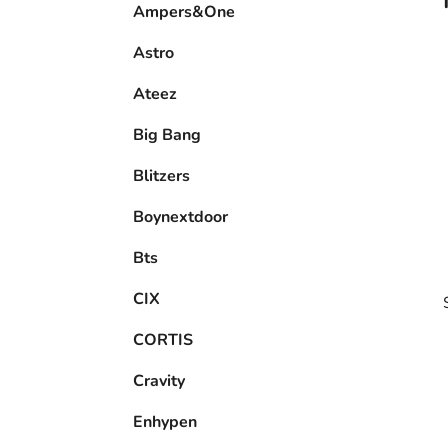
Ampers&One
l
Astro
Ateez
Big Bang
Blitzers
Boynextdoor
Bts
CIX
CORTIS
Cravity
Enhypen
i