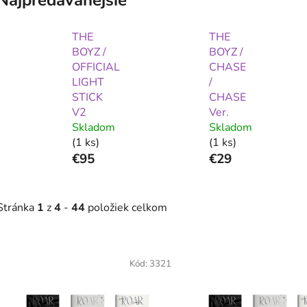
THE
THE
BOYZ /
BOYZ /
OFFICIAL
CHASE
LIGHT
/
STICK
CHASE
V2
Ver.
Skladom
Skladom
(1 ks)
(1 ks)
€95
€29
Stránka
1
z
4
-
44
položiek celkom
V
ý
Kód:
3321
p