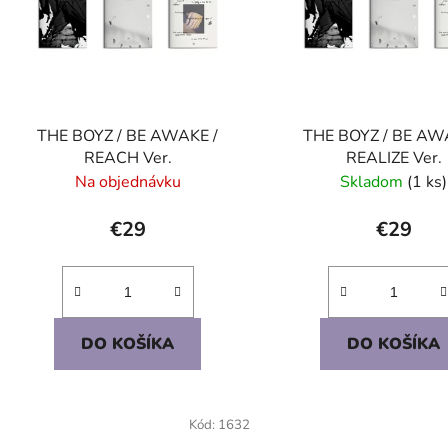
s
p
r
o
d
THE BOYZ / BE AWAKE /
THE BOYZ / BE AW
u
REACH Ver.
REALIZE Ver.
k
Na objednávku
Skladom
(1 ks)
t
o
€29
€29
v
DO KOŠÍKA
DO KOŠÍKA
Kód:
1632