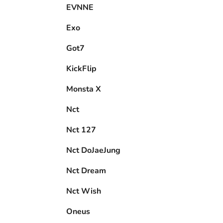
EVNNE
Exo
Got7
KickFlip
Monsta X
Nct
Nct 127
Nct DoJaeJung
Nct Dream
Nct Wish
Oneus