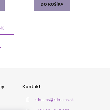
DO KOŠÍKA
ŠÍCH
by
Kontakt
kdreams
@
kdreams.sk