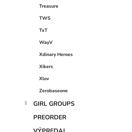
Treasure
TWS
TxT
WayV
Xdinary Heroes
Xikers
Xlov
Zerobaseone
GIRL GROUPS
PREORDER
VÝPREDAJ