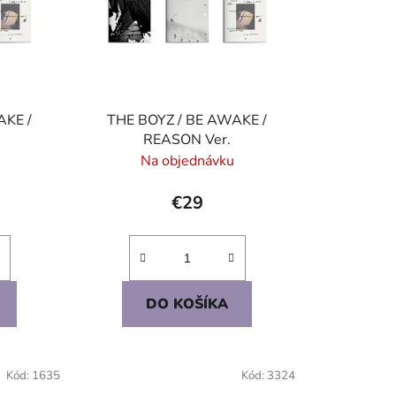
p
r
o
d
u
AKE /
THE BOYZ / BE AWAKE /
k
REASON Ver.
t
Na objednávku
o
v
€29
DO KOŠÍKA
Kód:
1635
Kód:
3324