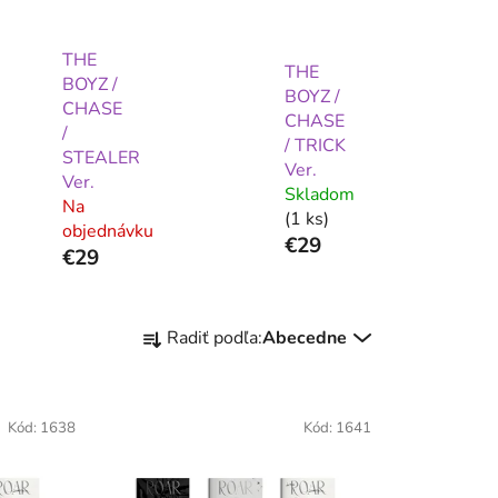
THE
THE
BOYZ /
BOYZ /
CHASE
CHASE
/
/ TRICK
STEALER
Ver.
Ver.
Skladom
Na
(1 ks)
objednávku
€29
€29
R
Radiť podľa:
Abecedne
a
d
e
Kód:
1638
Kód:
1641
n
i
e