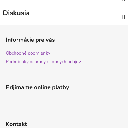
Diskusia
Z
á
Informácie pre vás
p
ä
Obchodné podmienky
t
Podmienky ochrany osobných údajov
i
e
Prijímame online platby
Kontakt