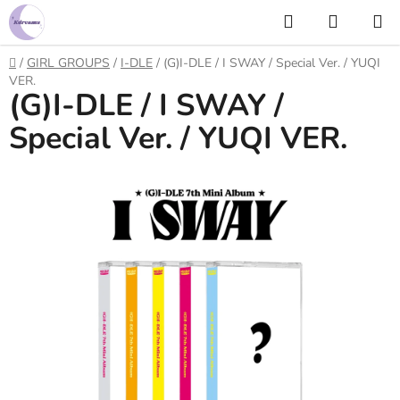
Prejsť
Hľadať
NÁKUP
na
KOŠÍK
obsah
Domov
/
GIRL GROUPS
/
I-DLE
/
(G)I-DLE / I SWAY / Special Ver. / YUQI
VER.
(G)I-DLE / I SWAY /
Special Ver. / YUQI VER.