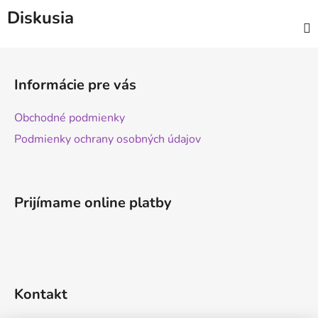
Diskusia
Z
á
Informácie pre vás
p
ä
Obchodné podmienky
t
Podmienky ochrany osobných údajov
i
e
Prijímame online platby
Kontakt