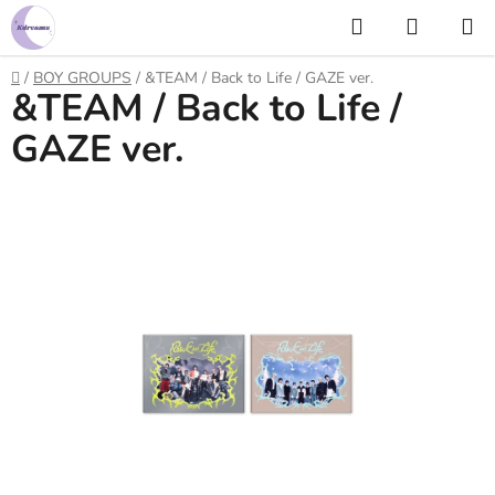
Prejsť
Hľadať
NÁKUP
na
KOŠÍK
obsah
Domov
/
BOY GROUPS
/
&TEAM / Back to Life / GAZE ver.
&TEAM / Back to Life /
GAZE ver.