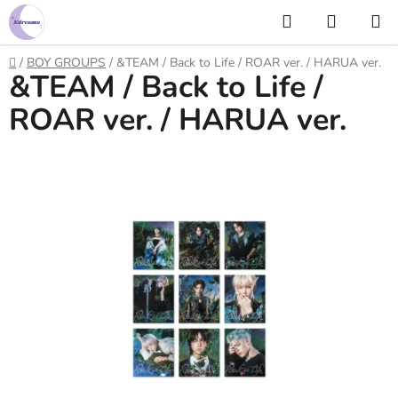
Prejsť
Hľadať
NÁKUP
na
KOŠÍK
obsah
Domov
/
BOY GROUPS
/
&TEAM / Back to Life / ROAR ver. / HARUA ver.
&TEAM / Back to Life /
ROAR ver. / HARUA ver.