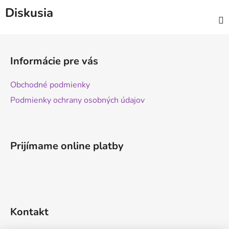
Diskusia
Z
á
Informácie pre vás
p
ä
Obchodné podmienky
t
Podmienky ochrany osobných údajov
i
e
Prijímame online platby
Kontakt