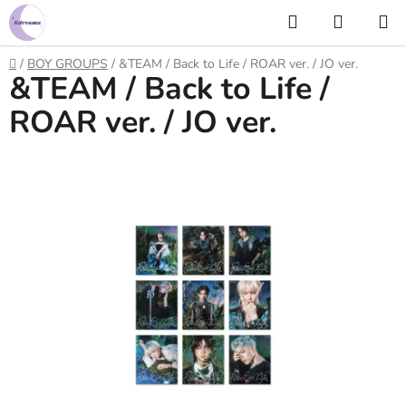
Prejsť
Hľadať
NÁKUP
na
KOŠÍK
obsah
Domov
/
BOY GROUPS
/
&TEAM / Back to Life / ROAR ver. / JO ver.
&TEAM / Back to Life /
ROAR ver. / JO ver.