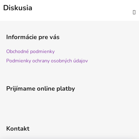
Diskusia
Z
á
Informácie pre vás
p
ä
Obchodné podmienky
t
Podmienky ochrany osobných údajov
i
e
Prijímame online platby
Kontakt