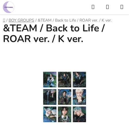
Prejsť
Hľadať
NÁKUP
na
KOŠÍK
obsah
Domov
/
BOY GROUPS
/
&TEAM / Back to Life / ROAR ver. / K ver.
&TEAM / Back to Life /
ROAR ver. / K ver.