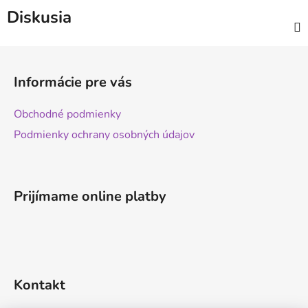
Diskusia
Z
á
Informácie pre vás
p
ä
Obchodné podmienky
t
Podmienky ochrany osobných údajov
i
e
Prijímame online platby
Kontakt