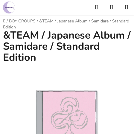
Prejsť
Hľadať
NÁKUP
na
KOŠÍK
obsah
Domov
/
BOY GROUPS
/
&TEAM / Japanese Album / Samidare / Standard
Edition
&TEAM / Japanese Album /
Samidare / Standard
Edition