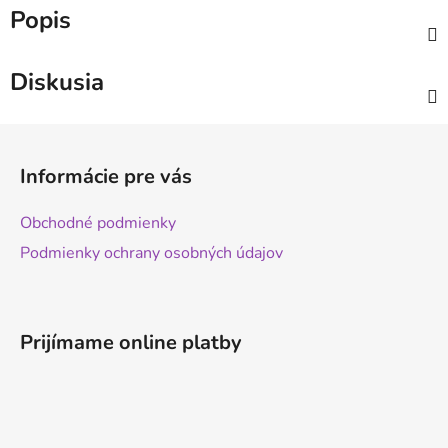
Popis
Diskusia
Z
á
Informácie pre vás
p
ä
Obchodné podmienky
t
Podmienky ochrany osobných údajov
i
e
Prijímame online platby