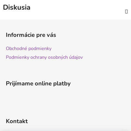
Diskusia
Z
á
Informácie pre vás
p
ä
Obchodné podmienky
t
Podmienky ochrany osobných údajov
i
e
Prijímame online platby
Kontakt