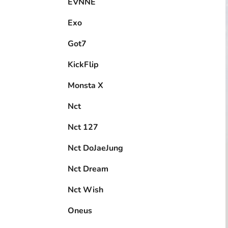
EVNNE
Exo
Got7
KickFlip
Monsta X
Nct
Nct 127
Nct DoJaeJung
Nct Dream
Nct Wish
Oneus