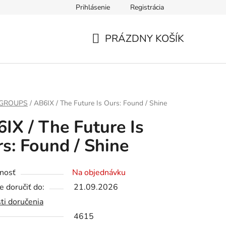
Prihlásenie
Registrácia
PRÁZDNY KOŠÍK
NÁKUPNÝ
KOŠÍK
 GROUPS
/
AB6IX / The Future Is Ours: Found / Shine
IX / The Future Is
s: Found / Shine
nosť
Na objednávku
 doručiť do:
21.09.2026
ti doručenia
4615