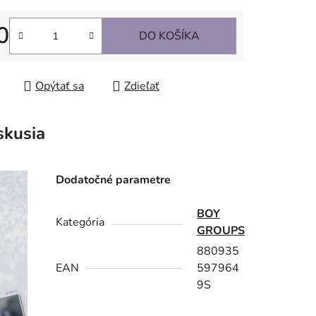
0
DO KOŠÍKA
tková cena:
Opýtať sa
Zdieľať
skusia
Dodatočné parametre
BOY
Kategória
GROUPS
880935
EAN
597964
9S