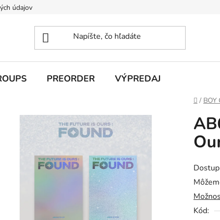
ých údajov
ROUPS
PREORDER
VÝPREDAJ
Domov
/
BOY
AB6
Our
Dostup
Môžeme
Možnos
Kód: