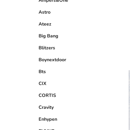
Ampers&One
l
Astro
Ateez
Big Bang
Blitzers
Boynextdoor
Bts
CIX
CORTIS
Cravity
Enhypen