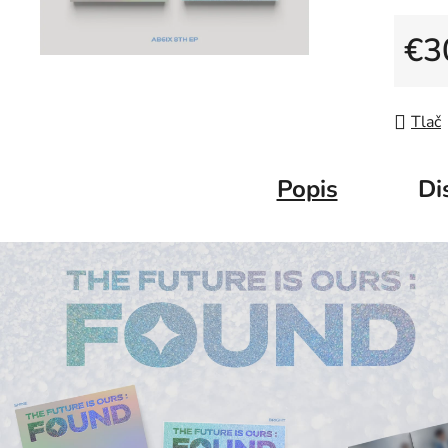
€3
Jedno
Tlač
Popis
Di