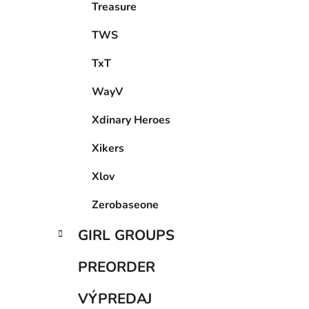
Treasure
TWS
TxT
WayV
Xdinary Heroes
Xikers
Xlov
Zerobaseone
GIRL GROUPS
PREORDER
VÝPREDAJ