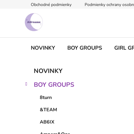
Prejsť
Obchodné podmienky
Podmienky ochrany osobn
na
obsah
NOVINKY
BOY GROUPS
GIRL G
B
K
Preskočiť
NOVINKY
a
kategórie
o
t
č
BOY GROUPS
e
n
g
ý
8turn
ó
p
r
&TEAM
i
a
e
n
AB6IX
e