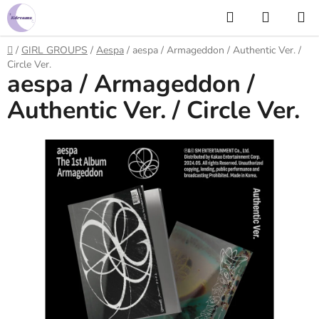
Prejsť
Hľadať
NÁKUP
na
KOŠÍK
obsah
Domov
/
GIRL GROUPS
/
Aespa
/
aespa / Armageddon / Authentic Ver. /
Circle Ver.
aespa / Armageddon /
Authentic Ver. / Circle Ver.