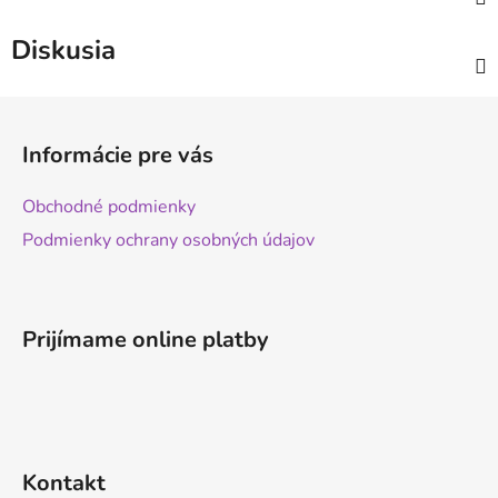
Diskusia
Z
á
Informácie pre vás
p
ä
Obchodné podmienky
t
Podmienky ochrany osobných údajov
i
e
Prijímame online platby
Kontakt