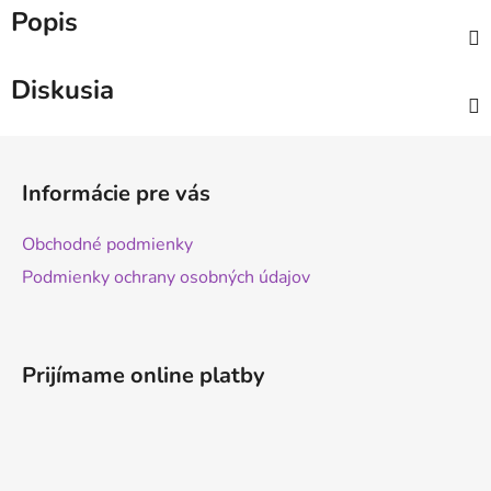
Popis
Diskusia
Z
á
Informácie pre vás
p
ä
Obchodné podmienky
t
Podmienky ochrany osobných údajov
i
e
Prijímame online platby