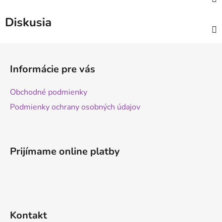
Diskusia
Z
á
Informácie pre vás
p
ä
Obchodné podmienky
t
Podmienky ochrany osobných údajov
i
e
Prijímame online platby
Kontakt