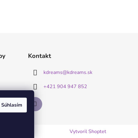
by
Kontakt
kdreams
@
kdreams.sk
+421 904 947 852
Súhlasím
Vytvoril Shoptet