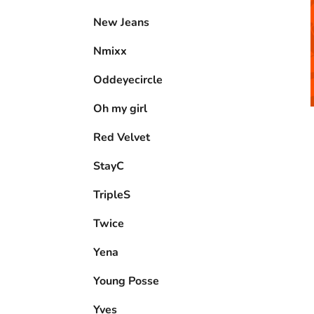
New Jeans
Nmixx
Oddeyecircle
Oh my girl
Red Velvet
StayC
TripleS
Twice
Yena
Young Posse
Yves