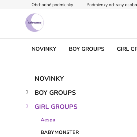
Prejsť
Obchodné podmienky
Podmienky ochrany osobn
na
obsah
NOVINKY
BOY GROUPS
GIRL G
B
K
Preskočiť
NOVINKY
a
kategórie
o
t
č
BOY GROUPS
e
n
g
ý
GIRL GROUPS
ó
p
r
Aespa
i
a
e
n
BABYMONSTER