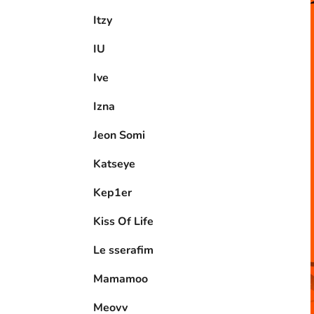
Itzy
IU
Ive
Izna
Jeon Somi
Katseye
Kep1er
Kiss Of Life
Le sserafim
Mamamoo
Meovv