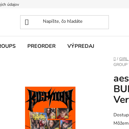
ých údajov
ROUPS
PREORDER
VÝPREDAJ
Domov
/
GIRL
GROUP V
aes
BU
Ver
Dostup
Môžeme