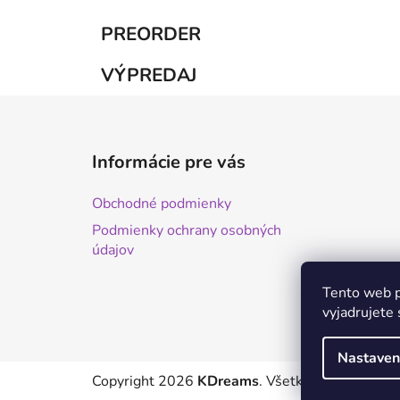
PREORDER
VÝPREDAJ
Z
á
Informácie pre vás
p
ä
Obchodné podmienky
t
Podmienky ochrany osobných
i
údajov
e
Tento web p
vyjadrujete 
Nastaven
Copyright 2026
KDreams
. Všetky práva vyhrad