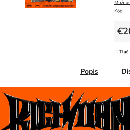
Možnos
Kód:
€2
Jedno
Tlač
Popis
Di