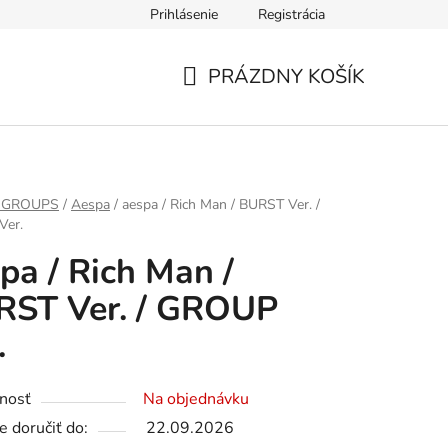
Prihlásenie
Registrácia
PRÁZDNY KOŠÍK
NÁKUPNÝ
KOŠÍK
 GROUPS
/
Aespa
/
aespa / Rich Man / BURST Ver. /
er.
pa / Rich Man /
RST Ver. / GROUP
.
nosť
Na objednávku
 doručiť do:
22.09.2026