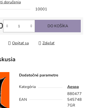
ti doručenia
10001
0
DO KOŠÍKA
tková cena:
Opýtať sa
Zdieľať
skusia
Dodatočné parametre
Kategória
Aespa
880477
EAN
545748
7GR