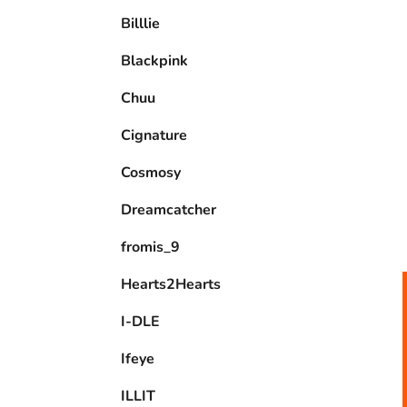
e
Billlie
l
Blackpink
Chuu
Cignature
Cosmosy
Dreamcatcher
fromis_9
Hearts2Hearts
I-DLE
Ifeye
ILLIT