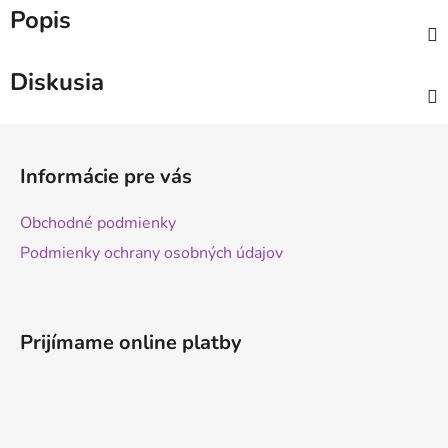
Popis
Diskusia
Z
á
Informácie pre vás
p
ä
Obchodné podmienky
t
Podmienky ochrany osobných údajov
i
e
Prijímame online platby