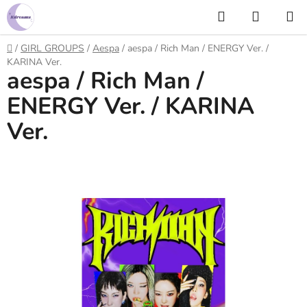
Prejsť
Hľadať
NÁKUP
na
KOŠÍK
obsah
Domov
/
GIRL GROUPS
/
Aespa
/
aespa / Rich Man / ENERGY Ver. /
KARINA Ver.
aespa / Rich Man /
ENERGY Ver. / KARINA
Ver.