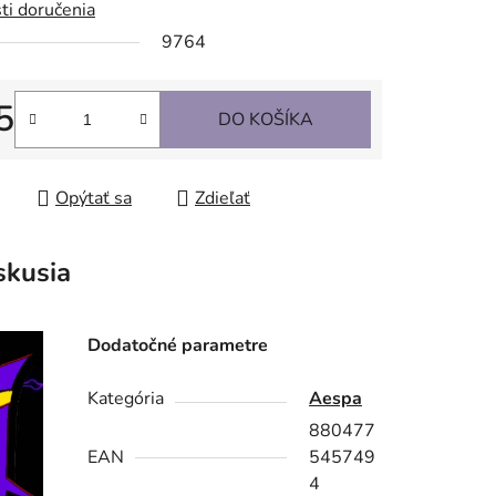
ti doručenia
9764
5
DO KOŠÍKA
tková cena:
Opýtať sa
Zdieľať
skusia
Dodatočné parametre
Kategória
Aespa
880477
EAN
545749
4