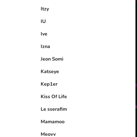
Itzy
IU
Ive
Izna
Jeon Somi
Katseye
Kep1er
Kiss Of Life
Le sserafim
Mamamoo
Meovv