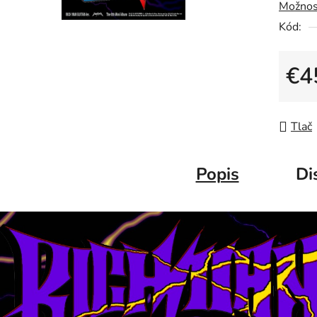
Možnos
Kód:
€4
Jedno
Tlač
Popis
Di