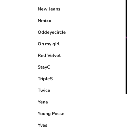
New Jeans
Nmixx
Oddeyecircle
Oh my girl
Red Velvet
StayC
TripleS
Twice
Yena
Young Posse
Yves