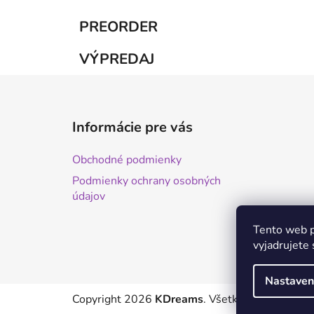
PREORDER
VÝPREDAJ
Z
á
Informácie pre vás
p
ä
Obchodné podmienky
t
Podmienky ochrany osobných
i
údajov
e
Tento web p
vyjadrujete 
Nastaven
Copyright 2026
KDreams
. Všetky práva vyhrad