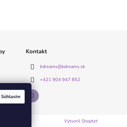
by
Kontakt
kdreams
@
kdreams.sk
+421 904 947 852
Súhlasím
Vytvoril Shoptet