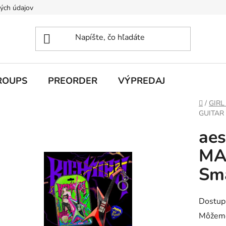
ých údajov
ROUPS
PREORDER
VÝPREDAJ
Domov
/
GIRL
GUITAR 
aes
MAN
Sm
Dostup
Môžeme