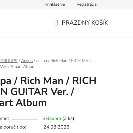
Prihlásenie
Registrácia
PRÁZDNY KOŠÍK
NÁKUPNÝ
KOŠÍK
 GROUPS
/
Aespa
/
aespa / Rich Man / RICH MAN
Ver. / Smart Album
pa / Rich Man / RICH
 GUITAR Ver. /
art Album
nosť
Skladom
(3 ks)
 doručiť do:
24.08.2026