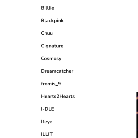
e
Billlie
l
Blackpink
Chuu
Cignature
Cosmosy
Dreamcatcher
fromis_9
Hearts2Hearts
I-DLE
Ifeye
ILLIT