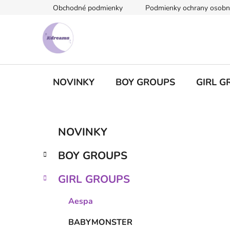
Prejsť
Obchodné podmienky
Podmienky ochrany osobn
na
obsah
NOVINKY
BOY GROUPS
GIRL G
B
K
Preskočiť
NOVINKY
a
kategórie
o
t
č
BOY GROUPS
e
n
g
ý
GIRL GROUPS
ó
p
r
Aespa
i
a
e
n
BABYMONSTER