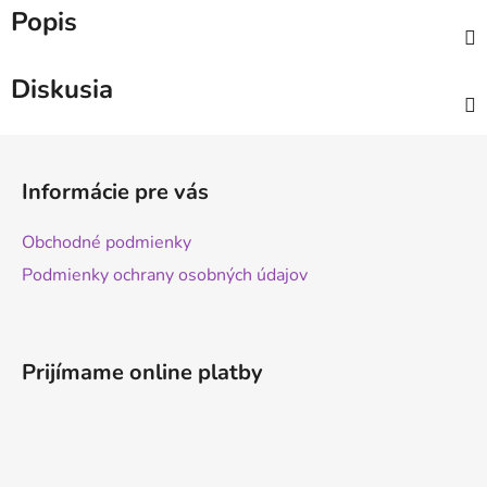
Popis
Diskusia
Z
á
Informácie pre vás
p
ä
Obchodné podmienky
t
Podmienky ochrany osobných údajov
i
e
Prijímame online platby