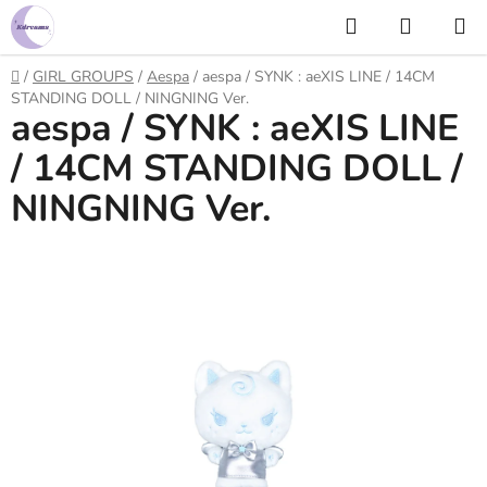
Prejsť
Hľadať
NÁKUP
na
KOŠÍK
obsah
Domov
/
GIRL GROUPS
/
Aespa
/
aespa / SYNK : aeXIS LINE / 14CM
STANDING DOLL / NINGNING Ver.
aespa / SYNK : aeXIS LINE
/ 14CM STANDING DOLL /
NINGNING Ver.