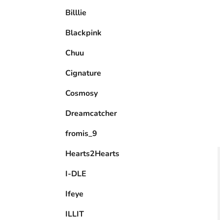
e
Billlie
l
Blackpink
Chuu
Cignature
Cosmosy
Dreamcatcher
fromis_9
Hearts2Hearts
I-DLE
Ifeye
ILLIT