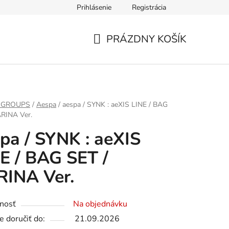
Prihlásenie
Registrácia
PRÁZDNY KOŠÍK
NÁKUPNÝ
KOŠÍK
 GROUPS
/
Aespa
/
aespa / SYNK : aeXIS LINE / BAG
ARINA Ver.
pa / SYNK : aeXIS
E / BAG SET /
RINA Ver.
nosť
Na objednávku
 doručiť do:
21.09.2026