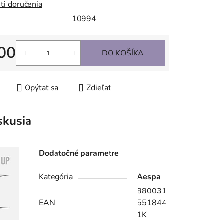
ti doručenia
10994
00
DO KOŠÍKA
tková cena:
Opýtať sa
Zdieľať
skusia
Dodatočné parametre
Kategória
Aespa
880031
EAN
551844
1K