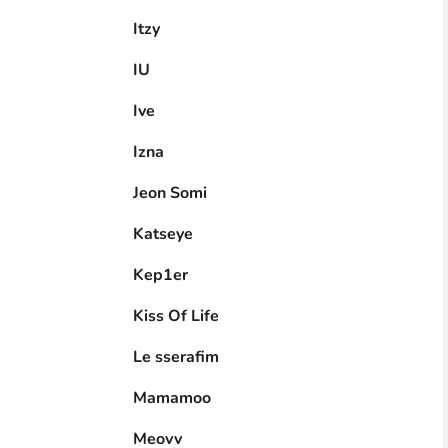
Itzy
IU
Ive
Izna
Jeon Somi
Katseye
Kep1er
Kiss Of Life
Le sserafim
Mamamoo
Meovv