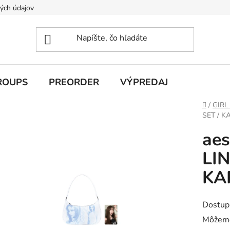
ých údajov
ROUPS
PREORDER
VÝPREDAJ
Domov
/
GIRL
SET / K
aes
LIN
KA
Dostup
Môžeme