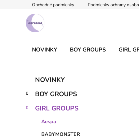
Prejsť
Obchodné podmienky
Podmienky ochrany osobn
na
obsah
NOVINKY
BOY GROUPS
GIRL G
B
K
Preskočiť
NOVINKY
a
kategórie
o
t
č
BOY GROUPS
e
n
g
ý
GIRL GROUPS
ó
p
r
Aespa
i
a
e
n
BABYMONSTER