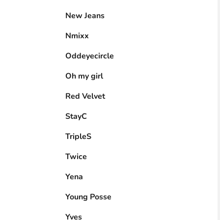
New Jeans
Nmixx
Oddeyecircle
Oh my girl
Red Velvet
StayC
TripleS
Twice
Yena
Young Posse
Yves