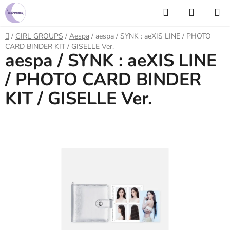
Prejsť
Hľadať
NÁKUP
na
KOŠÍK
obsah
Domov
/
GIRL GROUPS
/
Aespa
/
aespa / SYNK : aeXIS LINE / PHOTO
CARD BINDER KIT / GISELLE Ver.
aespa / SYNK : aeXIS LINE
/ PHOTO CARD BINDER
KIT / GISELLE Ver.