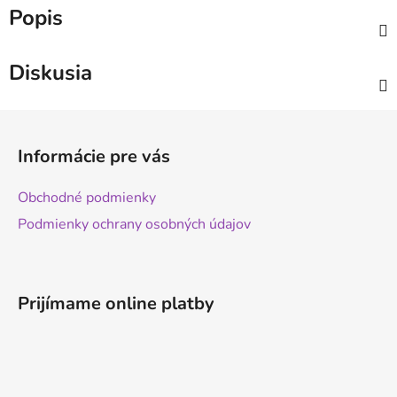
Popis
Diskusia
Z
á
Informácie pre vás
p
ä
Obchodné podmienky
t
Podmienky ochrany osobných údajov
i
e
Prijímame online platby