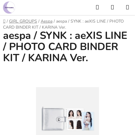
Prejsť
Hľadať
NÁKUP
na
KOŠÍK
obsah
Domov
/
GIRL GROUPS
/
Aespa
/
aespa / SYNK : aeXIS LINE / PHOTO
CARD BINDER KIT / KARINA Ver.
aespa / SYNK : aeXIS LINE
/ PHOTO CARD BINDER
KIT / KARINA Ver.