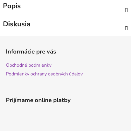
Popis
Diskusia
Z
á
Informácie pre vás
p
ä
Obchodné podmienky
t
Podmienky ochrany osobných údajov
i
e
Prijímame online platby