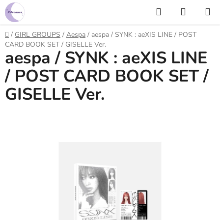
Prejsť
Hľadať
NÁKUP
na
KOŠÍK
obsah
Domov
/
GIRL GROUPS
/
Aespa
/
aespa / SYNK : aeXIS LINE / POST
CARD BOOK SET / GISELLE Ver.
aespa / SYNK : aeXIS LINE
/ POST CARD BOOK SET /
GISELLE Ver.