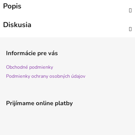
Popis
Diskusia
Z
á
Informácie pre vás
p
ä
Obchodné podmienky
t
Podmienky ochrany osobných údajov
i
e
Prijímame online platby