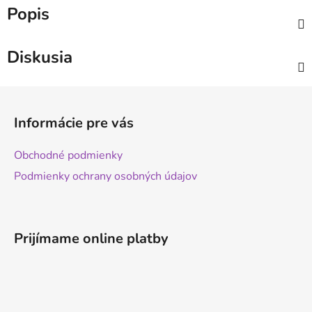
Popis
Diskusia
Z
á
Informácie pre vás
p
ä
Obchodné podmienky
t
Podmienky ochrany osobných údajov
i
e
Prijímame online platby