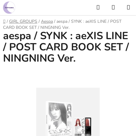
Prejsť
Hľadať
NÁKUP
na
KOŠÍK
obsah
Domov
/
GIRL GROUPS
/
Aespa
/
aespa / SYNK : aeXIS LINE / POST
CARD BOOK SET / NINGNING Ver.
aespa / SYNK : aeXIS LINE
/ POST CARD BOOK SET /
NINGNING Ver.