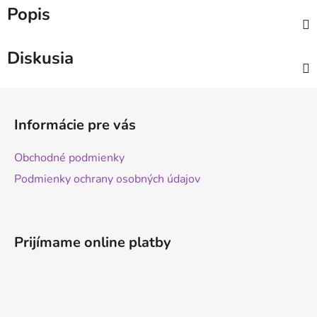
Popis
Diskusia
Z
á
Informácie pre vás
p
ä
Obchodné podmienky
t
Podmienky ochrany osobných údajov
i
e
Prijímame online platby