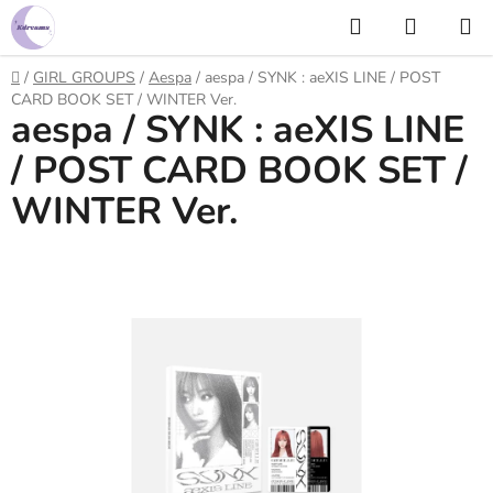
Prejsť
Hľadať
NÁKUP
na
KOŠÍK
obsah
Domov
/
GIRL GROUPS
/
Aespa
/
aespa / SYNK : aeXIS LINE / POST
CARD BOOK SET / WINTER Ver.
aespa / SYNK : aeXIS LINE
/ POST CARD BOOK SET /
WINTER Ver.