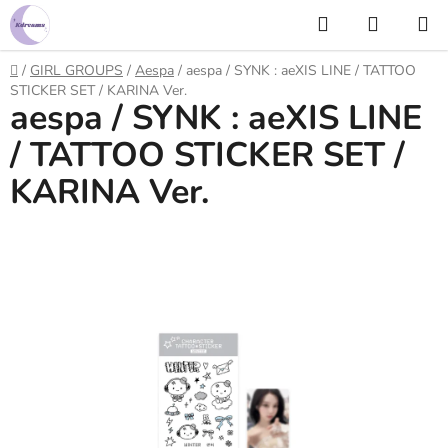
Prejsť
Hľadať
NÁKUP
na
KOŠÍK
obsah
Domov
/
GIRL GROUPS
/
Aespa
/
aespa / SYNK : aeXIS LINE / TATTOO
STICKER SET / KARINA Ver.
aespa / SYNK : aeXIS LINE
/ TATTOO STICKER SET /
KARINA Ver.