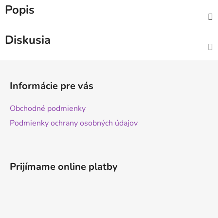
Popis
Diskusia
Z
á
Informácie pre vás
p
ä
Obchodné podmienky
t
Podmienky ochrany osobných údajov
i
e
Prijímame online platby