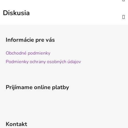
Diskusia
Z
á
Informácie pre vás
p
ä
Obchodné podmienky
t
Podmienky ochrany osobných údajov
i
e
Prijímame online platby
Kontakt