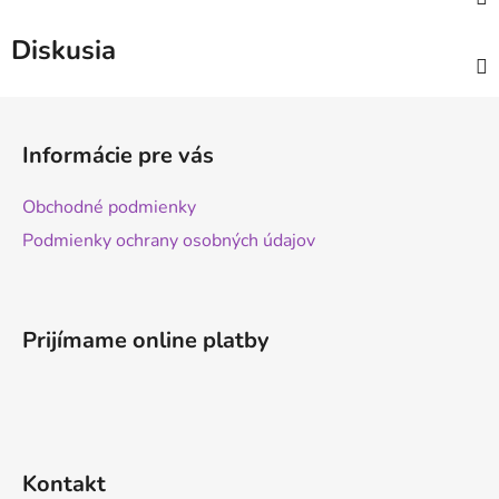
Diskusia
Z
á
Informácie pre vás
p
ä
Obchodné podmienky
t
Podmienky ochrany osobných údajov
i
e
Prijímame online platby
Kontakt