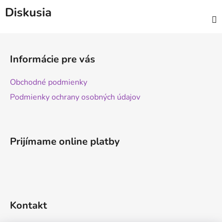
Diskusia
Z
á
Informácie pre vás
p
ä
Obchodné podmienky
t
Podmienky ochrany osobných údajov
i
e
Prijímame online platby
Kontakt