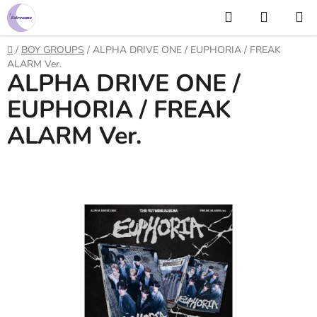
Prejsť
Hľadať
NÁKUP
na
KOŠÍK
obsah
Domov
/
BOY GROUPS
/
ALPHA DRIVE ONE / EUPHORIA / FREAK
ALARM Ver.
ALPHA DRIVE ONE /
EUPHORIA / FREAK
ALARM Ver.