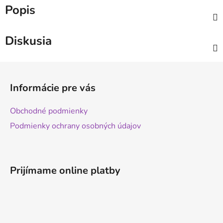
Popis
Diskusia
Z
á
Informácie pre vás
p
ä
Obchodné podmienky
t
Podmienky ochrany osobných údajov
i
e
Prijímame online platby