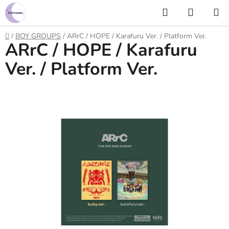
Prejsť
Hľadať
NÁKUP
na
KOŠÍK
obsah
Domov
/
BOY GROUPS
/
ARrC / HOPE / Karafuru Ver. / Platform Ver.
ARrC / HOPE / Karafuru
Ver. / Platform Ver.