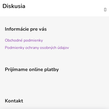
Diskusia
Z
á
Informácie pre vás
p
ä
Obchodné podmienky
t
Podmienky ochrany osobných údajov
i
e
Prijímame online platby
Kontakt