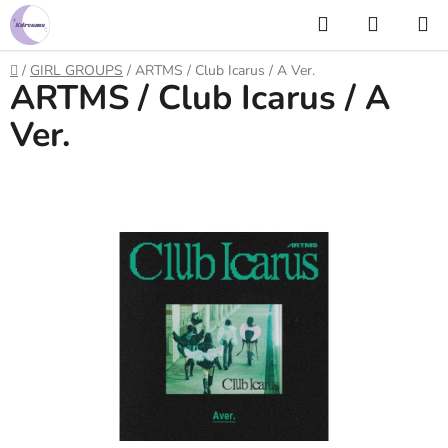
Prejsť
Hľadať
NÁKUP
na
KOŠÍK
obsah
Domov
/
GIRL GROUPS
/
ARTMS / Club Icarus / A Ver.
ARTMS / Club Icarus / A
Ver.