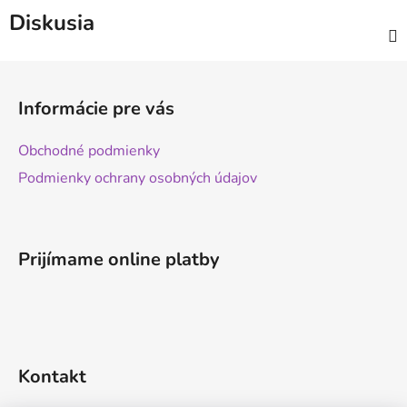
Diskusia
Z
á
Informácie pre vás
p
ä
Obchodné podmienky
t
Podmienky ochrany osobných údajov
i
e
Prijímame online platby
Kontakt