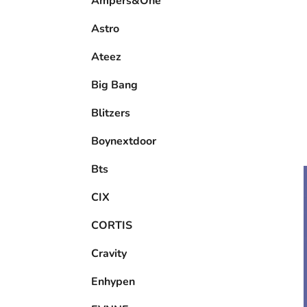
Ampers&One
l
Astro
Ateez
Big Bang
Blitzers
Boynextdoor
Bts
CIX
CORTIS
Cravity
Enhypen