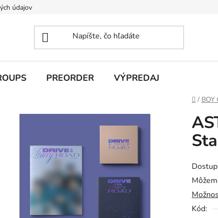
ých údajov
ROUPS
PREORDER
VÝPREDAJ
Domov
/
BOY
AST
Sta
Dostup
Môžeme
Možnos
Kód: