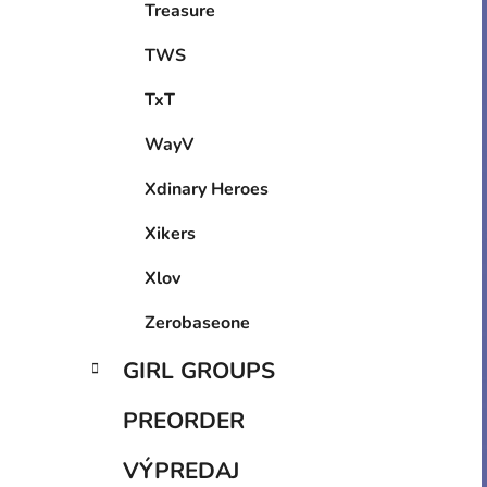
Treasure
TWS
TxT
WayV
Xdinary Heroes
Xikers
Xlov
Zerobaseone
GIRL GROUPS
PREORDER
VÝPREDAJ