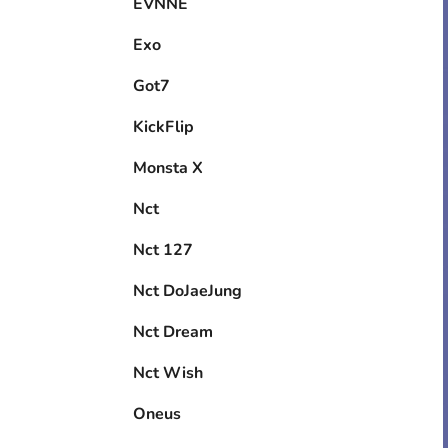
EVNNE
Exo
Got7
KickFlip
Monsta X
Nct
Nct 127
Nct DoJaeJung
Nct Dream
Nct Wish
Oneus