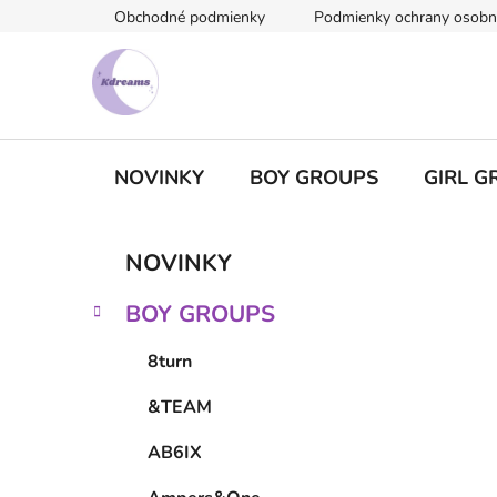
Prejsť
Obchodné podmienky
Podmienky ochrany osobn
na
obsah
NOVINKY
BOY GROUPS
GIRL G
B
K
Preskočiť
NOVINKY
a
kategórie
o
t
č
BOY GROUPS
e
n
g
ý
8turn
ó
p
r
&TEAM
i
a
e
n
AB6IX
e