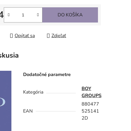
4
DO KOŠÍKA
tková cena:
Opýtať sa
Zdieľať
skusia
Dodatočné parametre
BOY
Kategória
GROUPS
880477
EAN
525141
2D