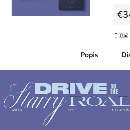
€3
Jedno
Tlač
Popis
Di