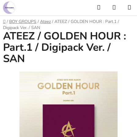
Prejsť
Hľadať
NÁKUP
na
KOŠÍK
obsah
Domov
/
BOY GROUPS
/
Ateez
/
ATEEZ / GOLDEN HOUR : Part.1 /
Digipack Ver. / SAN
ATEEZ / GOLDEN HOUR :
Part.1 / Digipack Ver. /
SAN