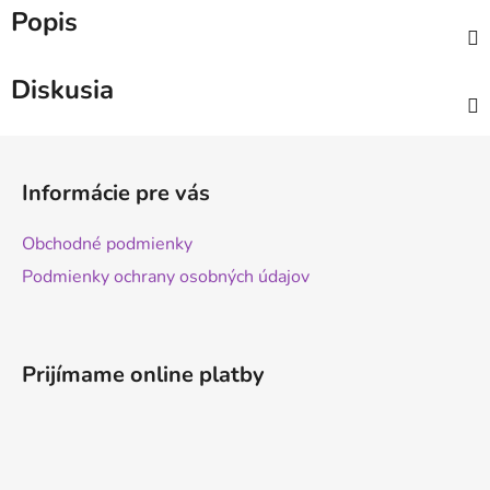
Popis
Diskusia
Z
á
Informácie pre vás
p
ä
Obchodné podmienky
t
Podmienky ochrany osobných údajov
i
e
Prijímame online platby