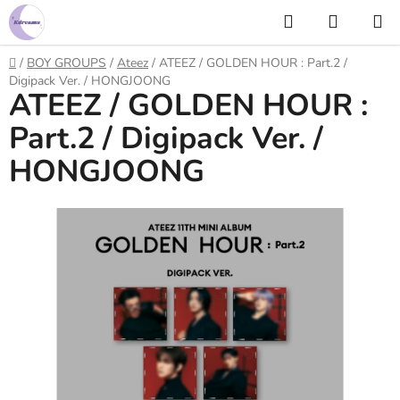
Prejsť
Hľadať
NÁKUP
na
KOŠÍK
obsah
Domov
/
BOY GROUPS
/
Ateez
/
ATEEZ / GOLDEN HOUR : Part.2 /
Digipack Ver. / HONGJOONG
ATEEZ / GOLDEN HOUR :
Part.2 / Digipack Ver. /
HONGJOONG