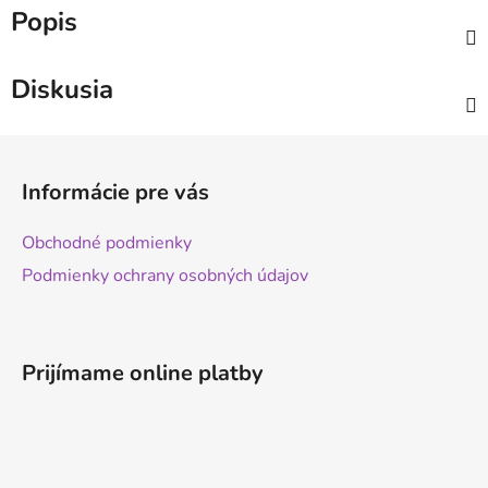
Popis
Diskusia
Z
á
Informácie pre vás
p
ä
Obchodné podmienky
t
Podmienky ochrany osobných údajov
i
e
Prijímame online platby