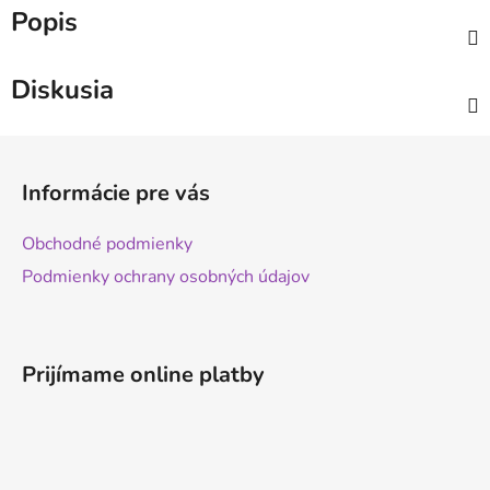
Popis
Diskusia
Z
á
Informácie pre vás
p
ä
Obchodné podmienky
t
Podmienky ochrany osobných údajov
i
e
Prijímame online platby