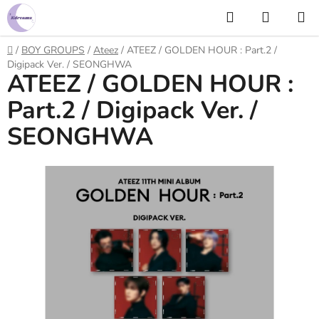
Prejsť
Hľadať
NÁKUP
na
KOŠÍK
obsah
Domov
/
BOY GROUPS
/
Ateez
/
ATEEZ / GOLDEN HOUR : Part.2 /
Digipack Ver. / SEONGHWA
ATEEZ / GOLDEN HOUR :
Part.2 / Digipack Ver. /
SEONGHWA