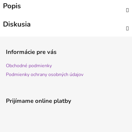
Popis
Diskusia
Z
á
Informácie pre vás
p
ä
Obchodné podmienky
t
Podmienky ochrany osobných údajov
i
e
Prijímame online platby