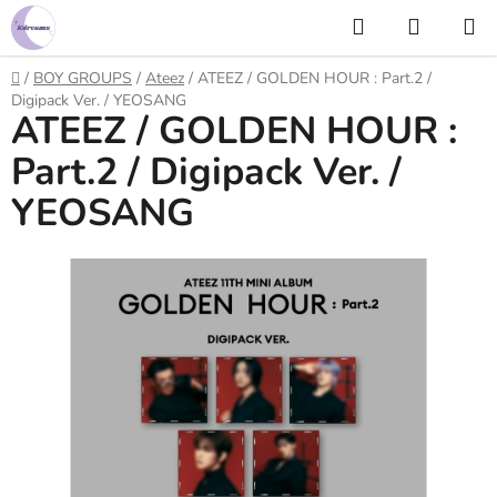
Prejsť
Hľadať
NÁKUP
na
KOŠÍK
obsah
Domov
/
BOY GROUPS
/
Ateez
/
ATEEZ / GOLDEN HOUR : Part.2 /
Digipack Ver. / YEOSANG
ATEEZ / GOLDEN HOUR :
Part.2 / Digipack Ver. /
YEOSANG