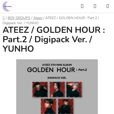
Prejsť
Hľadať
NÁKUP
na
KOŠÍK
obsah
Domov
/
BOY GROUPS
/
Ateez
/
ATEEZ / GOLDEN HOUR : Part.2 /
Digipack Ver. / YUNHO
ATEEZ / GOLDEN HOUR :
Part.2 / Digipack Ver. /
YUNHO