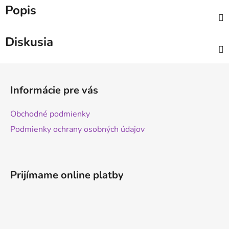
Popis
Diskusia
Z
á
Informácie pre vás
p
ä
Obchodné podmienky
t
Podmienky ochrany osobných údajov
i
e
Prijímame online platby