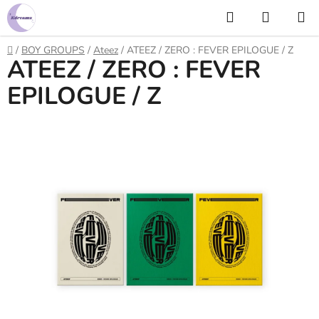
Prejsť
Hľadať
NÁKUP
na
KOŠÍK
obsah
Domov
/
BOY GROUPS
/
Ateez
/
ATEEZ / ZERO : FEVER EPILOGUE / Z
ATEEZ / ZERO : FEVER
EPILOGUE / Z