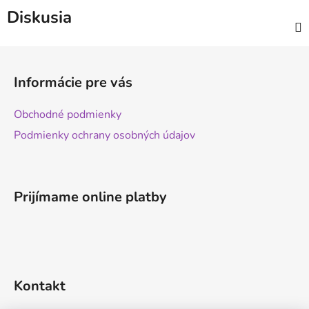
Diskusia
Z
á
Informácie pre vás
p
ä
Obchodné podmienky
t
Podmienky ochrany osobných údajov
i
e
Prijímame online platby
Kontakt