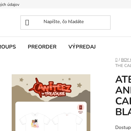
ých údajov
ROUPS
PREORDER
VÝPREDAJ
Domov
/
BOY
THE CAL
AT
AN
CAL
BLA
Dostup