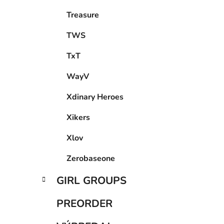
Treasure
TWS
TxT
WayV
Xdinary Heroes
Xikers
Xlov
Zerobaseone
GIRL GROUPS
PREORDER