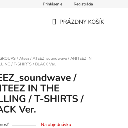
Prihlásenie
Registrácia
PRÁZDNY KOŠÍK
NÁKUPNÝ
KOŠÍK
 GROUPS
/
Ateez
/
ATEEZ_soundwave / ANITEEZ IN
LING / T-SHIRTS / BLACK Ver.
EEZ_soundwave /
ITEEZ IN THE
LING / T-SHIRTS /
CK Ver.
nosť
Na objednávku