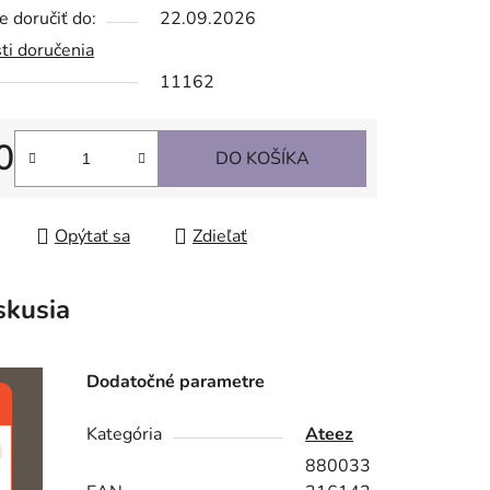
 doručiť do:
22.09.2026
ti doručenia
11162
0
DO KOŠÍKA
tková cena:
Opýtať sa
Zdieľať
skusia
Dodatočné parametre
Kategória
Ateez
880033