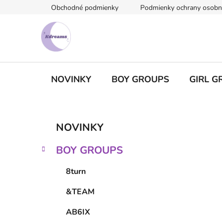
Prejsť
Obchodné podmienky
Podmienky ochrany osobn
na
obsah
NOVINKY
BOY GROUPS
GIRL G
B
K
Preskočiť
NOVINKY
a
kategórie
o
t
č
BOY GROUPS
e
n
g
ý
8turn
ó
p
r
&TEAM
i
a
e
n
AB6IX