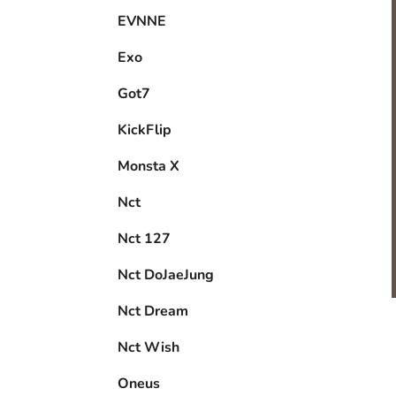
EVNNE
Exo
Got7
KickFlip
Monsta X
Nct
Nct 127
Nct DoJaeJung
Nct Dream
Nct Wish
Oneus