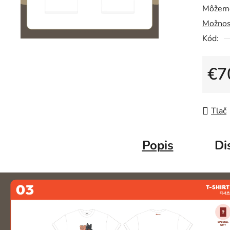
Môžeme
Možnos
Kód:
€7
Jedno
Tlač
Popis
Di