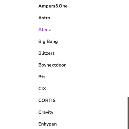
e
Ampers&One
l
Astro
Ateez
Big Bang
Blitzers
Boynextdoor
Bts
CIX
CORTIS
Cravity
Enhypen