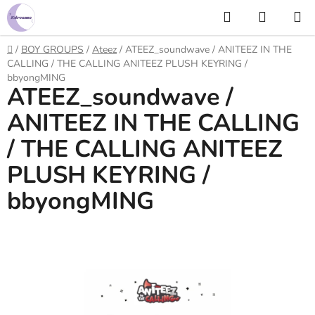
Prejsť
Hľadať
NÁKUP
na
KOŠÍK
obsah
Domov
/
BOY GROUPS
/
Ateez
/
ATEEZ_soundwave / ANITEEZ IN THE
CALLING / THE CALLING ANITEEZ PLUSH KEYRING /
bbyongMING
ATEEZ_soundwave /
ANITEEZ IN THE CALLING
/ THE CALLING ANITEEZ
PLUSH KEYRING /
bbyongMING