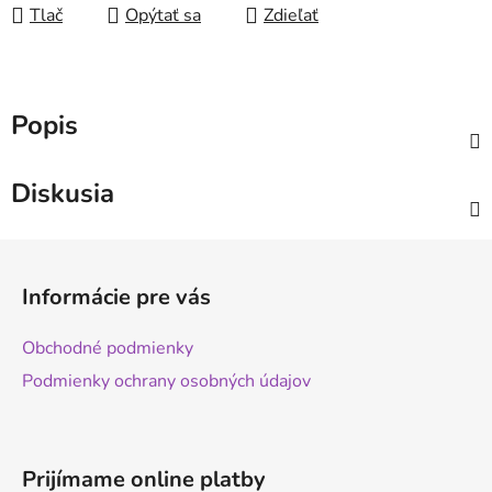
Tlač
Opýtať sa
Zdieľať
Popis
Diskusia
Z
á
Informácie pre vás
p
ä
Obchodné podmienky
t
Podmienky ochrany osobných údajov
i
e
Prijímame online platby